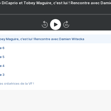
 DiCaprio et Tobey Maguire, c'est lui ! Rencontre avec Dam
bey Maguire, c'est lui ! Rencontre avec Damien Witecka
e 6
e 5
e 4
e 3
s créatrices de la VF !
e 2
e 1
e Mektoub My Love arrive enfin ! Rencontre avec Shaïn Boumedine et Sal