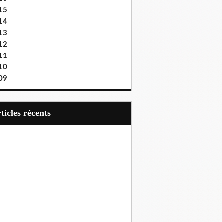
15
14
13
12
11
10
09
articles récents