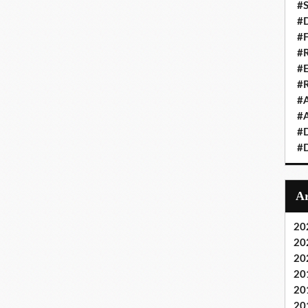
#S
#D
#
#R
#E
#
#A
#A
#D
#D
20
20
20
20
20
20