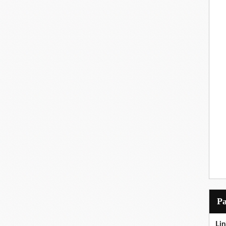
P
Lin