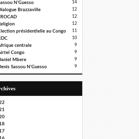
14
assou N'Guesso
12
ialogue Brazzaville
12
FROCAD
12
eligion
11
lection présidentielle au Congo
10
RDC
9
frique centrale
9
irtel Congo
9
aniel Mbere
9
enis Sassou N'Guesso
Archives
22
21
20
18
17
16