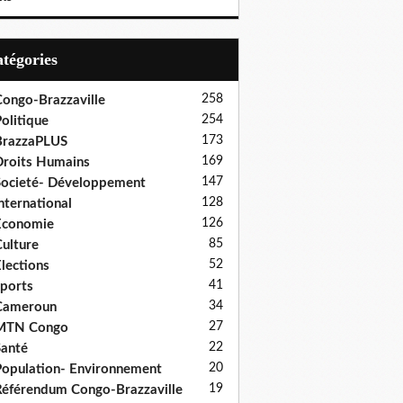
Catégories
258
ongo-Brazzaville
254
olitique
173
BrazzaPLUS
169
roits Humains
147
ocieté- Développement
128
nternational
126
Economie
85
ulture
52
lections
41
ports
34
Cameroun
27
MTN Congo
22
anté
20
opulation- Environnement
19
éférendum Congo-Brazzaville