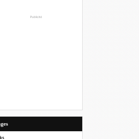
Publicité
ages
ks