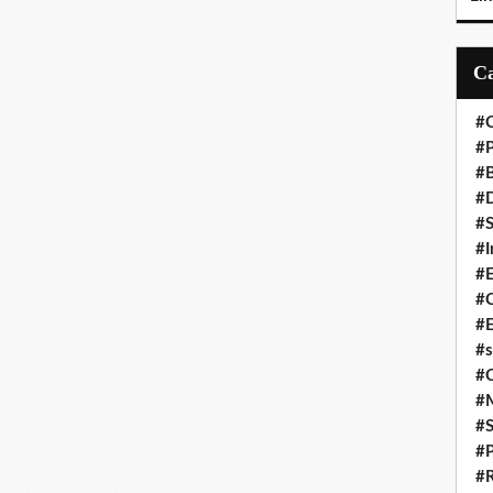
#C
#P
#
#D
#S
#I
#
#C
#E
#s
#
#
#S
#P
#R