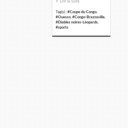
Lire la suite
Tag(s) :
#Coupe du Congo
,
#Ouesso
,
#Congo-Brazzaville
,
#Diables noires-Léopards
,
#sports