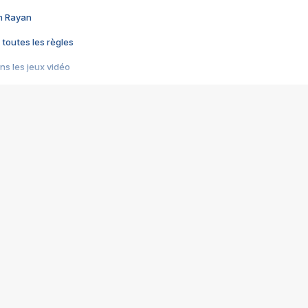
im Rayan
 toutes les règles
s les jeux vidéo
us choquant de Rockstar ? - Le scandale BULLY
e plus moche de Steam
du RÊVE tourne au CAUCHEMAR
pendant 8 heures
it… à tort
umiliés par un jeu vidéo
ire - Final Fantasy 8
ti un empire - Age of Empires
story DOFUS