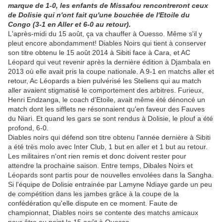
marque de 1-0, les enfants de Missafou rencontreront ceux
de Dolisie qui n'ont fait qu'une bouchée de l'Etoile du
Congo (3-1 en Aller et 6-0 au retour).
L'après-midi du 15 août, ça va chauffer à Ouesso. Même s'il y
pleut encore abondamment! Diables Noirs qui tient à conserver
son titre obtenu le 15 août 2014 à Sibiti face à Cara, et AC
Léopard qui veut revenir après la dernière édition à Djambala en
2013 où elle avait pris la coupe nationale. A 9-1 en matchs aller et
retour, Ac Léopards a bien pulvérisé les Steliens qui au match
aller avaient stigmatisé le comportement des arbitres. Furieux,
Henri Endzanga, le coach d'Etoile, avait même été dénoncé un
match dont les sifflets ne résonnaient qu'en faveur des Fauves
du Niari. Et quand les gars se sont rendus à Dolisie, le plouf a été
profond, 6-0.
Diables noirs qui défend son titre obtenu l'année dernière à Sibiti
a été très molo avec Inter Club, 1 but en aller et 1 but au retour.
Les militaires n'ont rien remis et donc doivent rester pour
attendre la prochaine saison. Entre temps, Dibales Noirs et
Léopards sont partis pour de nouvelles envolées dans la Sangha.
Si l'équipe de Dolisie entrainée par Lamyne Ndiaye garde un peu
de compétition dans les jambes grâce à la coupe de la
confédération qu'elle dispute en ce moment. Faute de
championnat, Diables noirs se contente des matchs amicaux