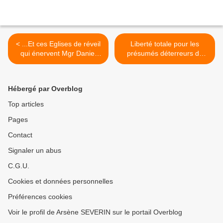
< ...Et ces Eglises de réveil
Liberté totale pour les
qui énervent Mgr Daniel
présumés déterreurs de
Mizonzo de Nkayi !
Bouansa arrêtés à
Mouyondzi >
Hébergé par Overblog
Top articles
Pages
Contact
Signaler un abus
C.G.U.
Cookies et données personnelles
Préférences cookies
Voir le profil de Arsène SEVERIN sur le portail Overblog