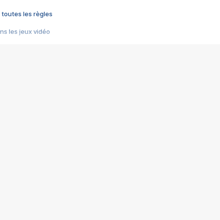
 toutes les règles
s les jeux vidéo
us choquant de Rockstar ? - Le scandale BULLY
e plus moche de Steam
du RÊVE tourne au CAUCHEMAR
pendant 8 heures
it… à tort
umiliés par un jeu vidéo
ire - Final Fantasy 8
ti un empire - Age of Empires
story DOFUS
tard, il crée l'un des pires jeux de tous les temps, MindsEye.