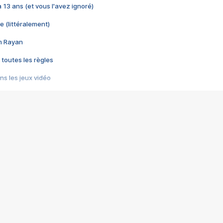
 a 13 ans (et vous l'avez ignoré)
e (littéralement)
im Rayan
 toutes les règles
s les jeux vidéo
us choquant de Rockstar ? - Le scandale BULLY
e plus moche de Steam
du RÊVE tourne au CAUCHEMAR
pendant 8 heures
it… à tort
umiliés par un jeu vidéo
ire - Final Fantasy 8
ti un empire - Age of Empires