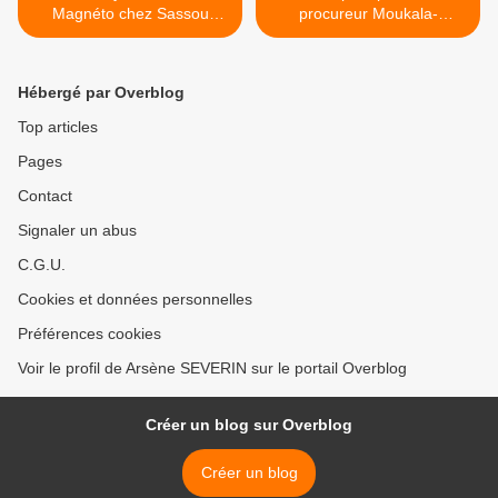
Magnéto chez Sassou
procureur Moukala-
Nguesso !
Moukoko aux vendeurs
frauduleux de parcelles à
Brazzaville >
Hébergé par Overblog
Top articles
Pages
Contact
Signaler un abus
C.G.U.
Cookies et données personnelles
Préférences cookies
Voir le profil de Arsène SEVERIN sur le portail Overblog
Créer un blog sur Overblog
Créer un blog