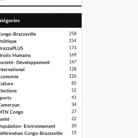
Catégories
258
ongo-Brazzaville
254
olitique
173
BrazzaPLUS
169
roits Humains
147
ocieté- Développement
128
nternational
126
Economie
85
ulture
52
lections
41
ports
34
Cameroun
27
MTN Congo
22
anté
20
opulation- Environnement
19
éférendum Congo-Brazzaville