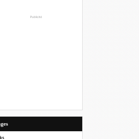
Publicité
ages
ks