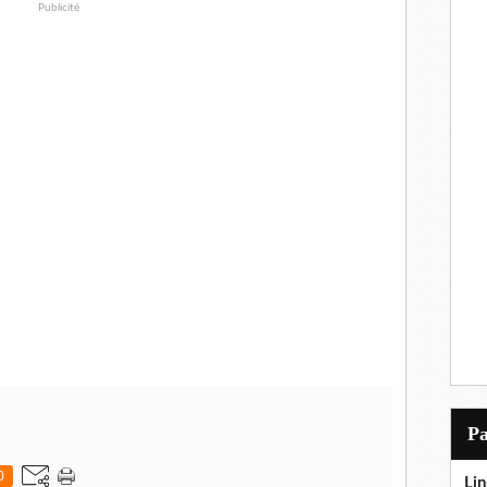
Publicité
P
0
Lin