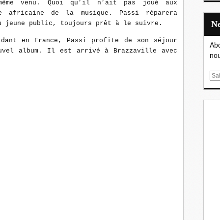
même venu. Quoi qu’il n’ait pas joué aux
e africaine de la musique. Passi réparera
u jeune public, toujours prêt à le suivre.
idant en France, Passi profite de son séjour
Abo
uvel album. Il est arrivé à Brazzaville avec
nou
E
m
a
i
l