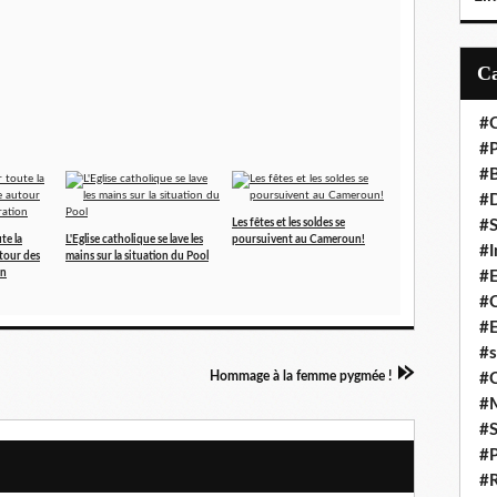
#C
#P
#
#D
Les fêtes et les soldes se
#S
te la
L'Eglise catholique se lave les
poursuivent au Cameroun!
#I
tour des
mains sur la situation du Pool
on
#
#C
#E
#s
Hommage à la femme pygmée !
#
#
#S
#P
#R