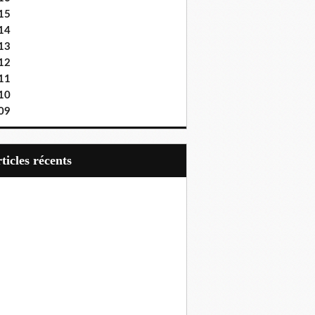
15
14
13
12
11
10
09
articles récents