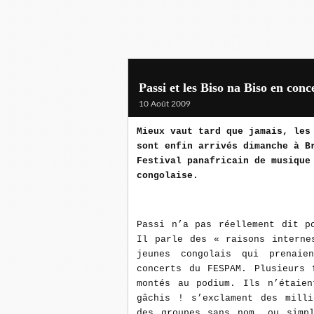
Passi et les Biso na Biso en con
10 Août 2009
Mieux vaut tard que jamais, les
sont enfin arrivés dimanche à B
Festival panafricain de musique
congolaise.
Passi n’a pas réellement dit p
Il parle des « raisons interne
jeunes congolais qui prenaie
concerts du FESPAM. Plusieurs 
montés au podium. Ils n’étaien
gâchis ! s’exclament des milli
des groupes sans nom, ou simpl