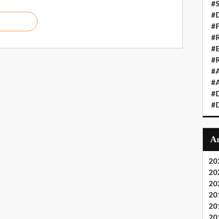
#S
#D
#
#R
#E
#
#A
#A
#D
#D
20
20
20
20
20
20