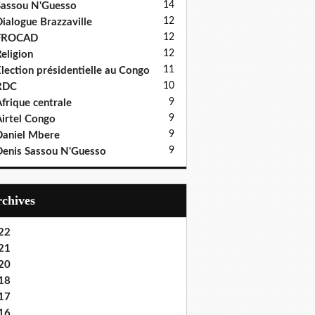
14
assou N'Guesso
12
ialogue Brazzaville
12
FROCAD
12
eligion
11
lection présidentielle au Congo
10
RDC
9
frique centrale
9
irtel Congo
9
aniel Mbere
9
enis Sassou N'Guesso
Archives
22
21
20
18
17
16