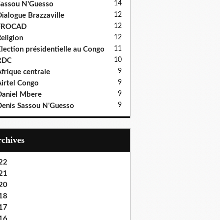
14
assou N'Guesso
12
ialogue Brazzaville
12
FROCAD
12
eligion
11
lection présidentielle au Congo
10
RDC
9
frique centrale
9
irtel Congo
9
aniel Mbere
9
enis Sassou N'Guesso
Archives
22
21
20
18
17
16