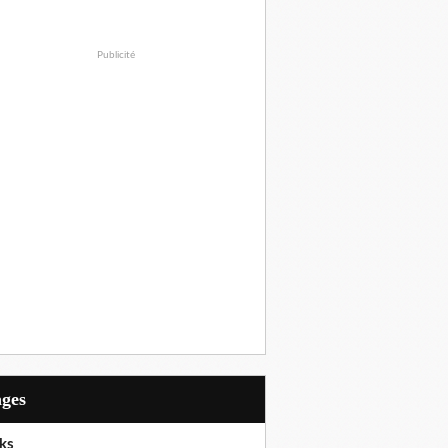
Publicité
ages
ks