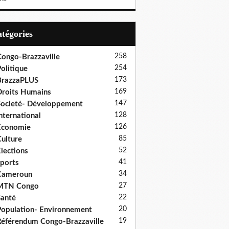
Catégories
258
ongo-Brazzaville
254
olitique
173
BrazzaPLUS
169
roits Humains
147
ocieté- Développement
128
nternational
126
Economie
85
ulture
52
lections
41
ports
34
Cameroun
27
MTN Congo
22
anté
20
opulation- Environnement
19
éférendum Congo-Brazzaville