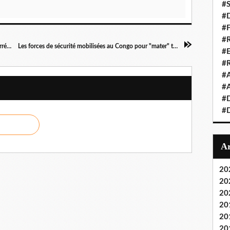
#S
#D
#
#R
L'ADHUC, une ONG de Brazzaville relève des irrégularités sur l'élection présidentielle
Les forces de sécurité mobilisées au Congo pour "mater" tout perturbateur de la paix pendant le vote
#E
#
#A
#A
#D
#D
20
20
20
20
20
20