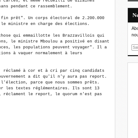
s cartes, et même recueilli de dizaines
sans pendant ce rassemblement.
 fin prêt". Un corps électoral de 2.200.000
 le ministre en charge des élections.
Abo
nou
chose qui emmaillotte les Brazzavillois qui
ens, le ministre Mboulou a positivé en disant
nces, les populations peuvent voyager". Il a
E
tions à vaquer normalement à leurs
m
a
i
, réclamé à cor et à cri par cinq candidats
l
ouvernement a dit qu'il n'y aura pas report.
 l'élection, parce que nous sommes prêts.
er les textes réglémentaires. Ils sont 13
i réclament le report, le quorum n'est pas