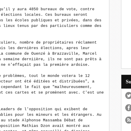
qu'il y aura 4850 bureaux de vote, contre
 élections locales. Ces bureaux seront
ns les écoles publiques et privées, dans des
s lieux tenus par des particuliers comme des
culiers, nombre de propriétaires réclament
uis les dernières élections, apres leur
la commune de Ouenzé à Brazzaville, Marcel
a semaine derniière, ils ne sont pas prêts à
 ne n'effaçait pas la première ardoise.
e problèmes, tout le monde votera le 12
S
ecteur ont été éditées et distribuées", a
 cependant le fait que "malheureusement,
nt ces cartes et se promènent avec. C'est une
leaders de l'opposition qui exibent de
ablies pour les mineurs et les étrangers. Au
 au stade Alphonse Massamba Débat de
pposition Mathias Dzon avait montré aux