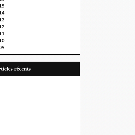
15
14
13
12
11
10
09
articles récents