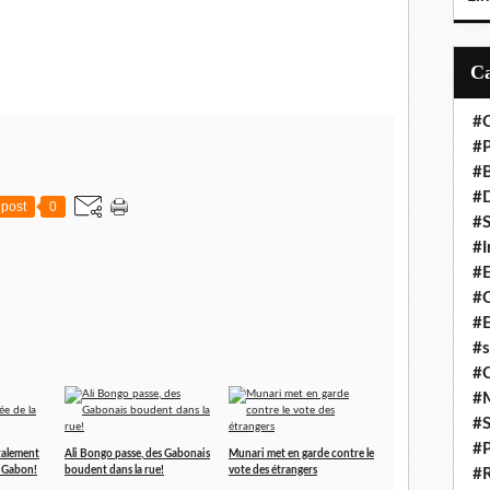
#C
#P
#
#D
post
0
#S
#I
#
#C
#E
#s
#
#
#S
#P
talement
Ali Bongo passe, des Gabonais
Munari met en garde contre le
u Gabon!
boudent dans la rue!
vote des étrangers
#R