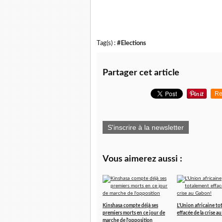
Tag(s) :
#Elections
Partager cet article
Re
S'inscrire à la newsletter
Vous aimerez aussi :
Kinshasa compte déjà ses
L'Union africaine to
premiers morts en ce jour de
effacée de la crise a
marche de l'opposition