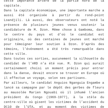
cette imporante artère de la partie nord de la
capitale.
Dans la capitale économique, une importante marche a
aussi été organisée à partir du rond-point
Loandjili. Là aussi, des observateurs ont noté la
présence de plusieurs jeunes venus soutenir la
candidature de M. Dzon. Même chose à Gamboma, dans
le centre du pays et d’où le candidat est
originaire, où des centaines de jeunes ont marché
pour témoigner leur soutien à Dzon. D’après des
témoins, l’événement a été très remarquable dans
cette ville.
Dans toutes ces sorties, aucunement la silhouette du
candidat de l’ARD n’a été vue. M. Dzon qui aurait
certainement choisi un moment précis pour entrer
dans la danse, devait encore se trouver en Europe où
il effectue un voyage, selon ses partisans.
Par ailleurs, le candidat Anguios Nganguia Engambe a
lancé sa campagne par le dépôt des gerbes de fleurs
au mausolée Marien Ngouabi où il inhumé l’ancien
président du Congo (1969-1977), à la stèle du
centre-ville où gisent les victimes de l’accident du
DC10 de l’UTA, et au moment des victimes de