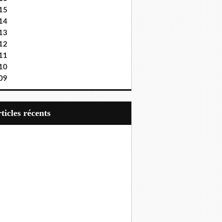
15
14
13
12
11
10
09
articles récents