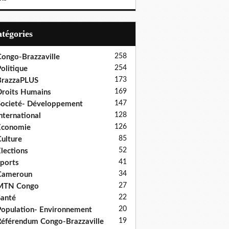
Catégories
258
ongo-Brazzaville
254
olitique
173
BrazzaPLUS
169
roits Humains
147
ocieté- Développement
128
nternational
126
Economie
85
ulture
52
lections
41
ports
34
Cameroun
27
MTN Congo
22
anté
20
opulation- Environnement
19
éférendum Congo-Brazzaville