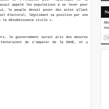
 avait appelé les populations à se lever pour
ui, le peuple devait poser des actes allant
iel électoral, légitimant sa position par une
« la désobéissance civile ».
Abo
nou
urs, le gouvernement aurait pris des mesures
E
 tenteraient de s’emparer de la DGAE, et y
m
a
i
l