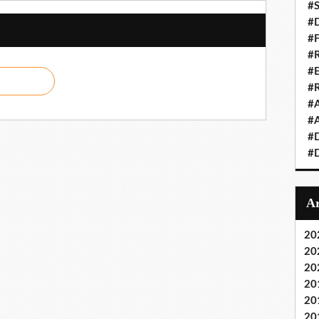
#S
#D
#
#R
#E
#
#A
#A
#D
#D
20
20
20
20
20
20