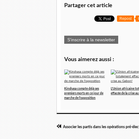
Partager cet article
Repost
S'inscrire à la newsletter
Vous aimerez aussi :
Kinshasa compte déjà ses
L'Union africaine to
premiers morts en ce jour de
effacée de la crise a
marche de l'opposition