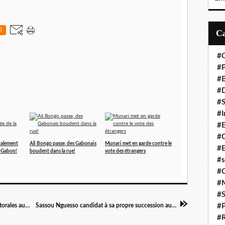
0
#C
#P
#
#D
#S
#I
#
#C
talement
Ali Bongo passe, des Gabonais
Munari met en garde contre le
#E
u Gabon!
boudent dans la rue!
vote des étrangers
#s
#
#
#S
Associer les partis dans les opérations pré-électorales au Congo
Sassou Nguesso candidat à sa propre succession au Congo
#P
#R