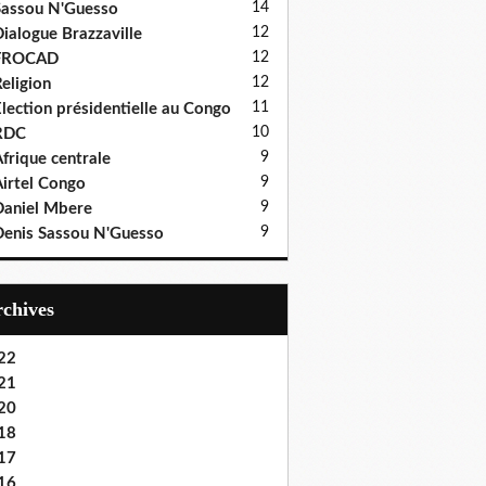
14
assou N'Guesso
12
ialogue Brazzaville
12
FROCAD
12
eligion
11
lection présidentielle au Congo
10
RDC
9
frique centrale
9
irtel Congo
9
aniel Mbere
9
enis Sassou N'Guesso
Archives
22
21
20
18
17
16