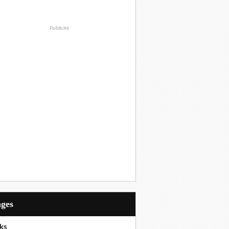
Publicité
ages
ks