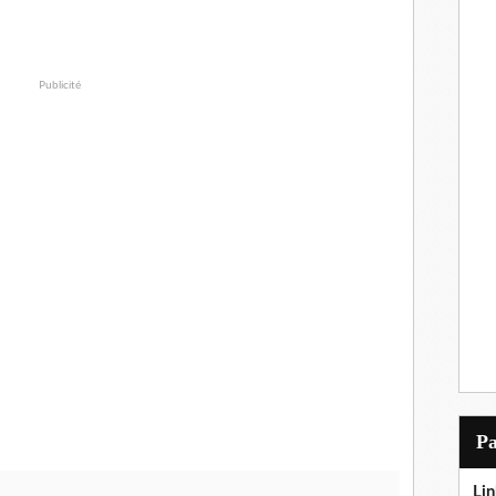
Publicité
P
Lin