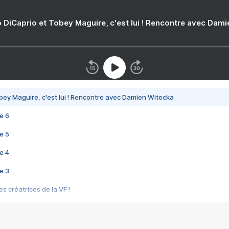
 DiCaprio et Tobey Maguire, c'est lui ! Rencontre avec Dam
bey Maguire, c'est lui ! Rencontre avec Damien Witecka
e 6
e 5
e 4
e 3
s créatrices de la VF !
e 2
e 1