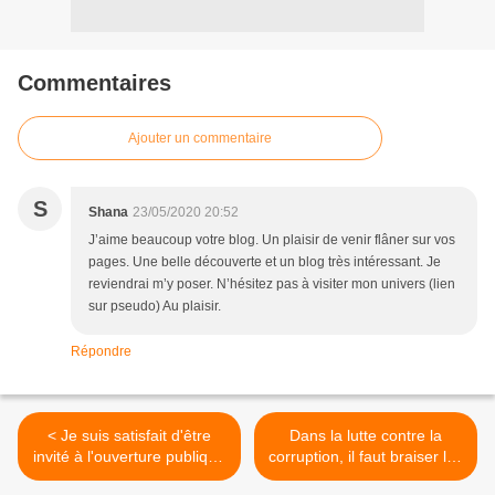
Commentaires
Ajouter un commentaire
S
Shana
23/05/2020 20:52
J’aime beaucoup votre blog. Un plaisir de venir flâner sur vos
pages. Une belle découverte et un blog très intéressant. Je
reviendrai m’y poser. N’hésitez pas à visiter mon univers (lien
sur pseudo) Au plaisir.
Répondre
< Je suis satisfait d'être
Dans la lutte contre la
invité à l'ouverture publique
corruption, il faut braiser les
des candidatures à la Haute
gros poissons ! >