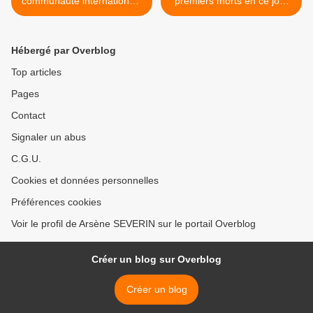
communauté internationale
premiers morts en ce jour
à aider à la libération des
de marche de l'opposition >
prisonniers politiques à
Brazzaville
Hébergé par Overblog
Top articles
Pages
Contact
Signaler un abus
C.G.U.
Cookies et données personnelles
Préférences cookies
Voir le profil de Arsène SEVERIN sur le portail Overblog
Créer un blog sur Overblog
Créer un blog