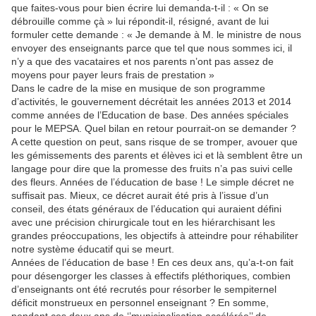
que faites-vous pour bien écrire lui demanda-t-il : « On se
débrouille comme çà » lui répondit-il, résigné, avant de lui
formuler cette demande : « Je demande à M. le ministre de nous
envoyer des enseignants parce que tel que nous sommes ici, il
n’y a que des vacataires et nos parents n’ont pas assez de
moyens pour payer leurs frais de prestation »
Dans le cadre de la mise en musique de son programme
d’activités, le gouvernement décrétait les années 2013 et 2014
comme années de l’Education de base. Des années spéciales
pour le MEPSA. Quel bilan en retour pourrait-on se demander ?
A cette question on peut, sans risque de se tromper, avouer que
les gémissements des parents et élèves ici et là semblent être un
langage pour dire que la promesse des fruits n’a pas suivi celle
des fleurs. Années de l’éducation de base ! Le simple décret ne
suffisait pas. Mieux, ce décret aurait été pris à l’issue d’un
conseil, des états généraux de l’éducation qui auraient défini
avec une précision chirurgicale tout en les hiérarchisant les
grandes préoccupations, les objectifs à atteindre pour réhabiliter
notre système éducatif qui se meurt.
Années de l’éducation de base ! En ces deux ans, qu’a-t-on fait
pour désengorger les classes à effectifs pléthoriques, combien
d’enseignants ont été recrutés pour résorber le sempiternel
déficit monstrueux en personnel enseignant ? En somme,