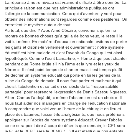
La réponse à notre niveau est vraiment difficile à être donnée. La
principale raison est que nos administrations publiques ont
l’allergie de la communication. Ceux qui d’aventure y vont pour
obtenir des informations sont regardés comme des pestiférés. On
entretient le mystère autour de tout.
Au total, que dire ? Avec Aimé Césaire, convenons qu’on ne
montre de bonnes choses qu’à qui a de bons yeux, le reste il le
voit lui-même. En matière d’éducation nationale, évitons de porter
les gants et disons-le vertement et ouvertement : notre système
éducatif est bien malade et c’est l’avenir du Congo qui est ainsi
hypothéqué. Comme l’écrit Lamartine, « Honte à qui peut chanter
pendant que Rome brûle s’il n’a l’âme et la lyre et les yeux de
Néron ». Il n’est point temps de chanter mais il est temps plutôt
de décrier un système éducatif qui porte en lui les gênes de la
ruine du Congo de demain. Il nous faut parler et malheur à qui
choisit l’abstention et se tait en ce siècle de la ‘’responsabilité
partagée’’ pour reprendre l’expression de Denis Sassou Nguesso.
Albert Camus l’a déjà dit, « même l’abstention est un choix ». Il
nous faut aider nos managers en charge de l’éducation nationale
à comprendre que voici venue l’heure de la chirurgie en lieu et
place des baumes, fussent-ils analgésiants, que nous préférions
appliquer sur l’abcès de notre système éducatif. Crever l’abcès
ce ne sera point dire à coup de décrets que demain, le CP1 sera
le F1 et le BEPC sera le BEMG (…) Il est établi que nos enfants