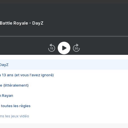
 Battle Royale - DayZ
 DayZ
 a 13 ans (et vous l'avez ignoré)
e (littéralement)
im Rayan
 toutes les règles
s les jeux vidéo
us choquant de Rockstar ? - Le scandale BULLY