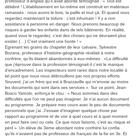
professeur d’anglais qu’il avait abordé témoignait : « Tout est
délabré ! L’établissement en lui-même est construit en matériaux
ramassés : nous avons le bois, la paille et tout çà. Et quand vous
regardez maintenant la toiture : c’est inhumain ! Il y a non
assistance à personne en danger. Nous prenons beaucoup de
risques à garder les enfants dans de tels bâtiments. En réalité,
quand vous le regardez, c’est des choses qui ne devraient plus
exister (…) C’est vraiment une honte ! »
Egrenant les grains du chapelet de leur calvaire, Sylvestre
Bozana, professeur d’histoire-géographie révélait à notre
confrère, qu’ils étaient abandonnés à eux-mêmes : «La difficulté
que j’éprouve dans la profession témoignait-il c’est le manque
d’encadrement. Les inspecteurs sont rares dans notre localité à
tel point que nous nous débrouillons par nos propres efforts.
Souvent, j’ai un frère qui est à Brazzaville qui m’envoie au moins
les documents qui sont dans ses services ». Sur ce point, Jean-
Bosco Yamolo, enfonça le clou : « Nous sommes dans des
difficultés que l’on ne peut pas imaginer. Je n’ai aucun document
au programme. Je prépare mes cours avec le peu de documents
personnels que j’ai. J’essaie d’imaginer quelque chose par
rapport au programme et de voir à quel cours et à quel moment
on peut faire ceci ou cela. Ce que nous faisons, c’est au risque et
péril ». Un élève de 3ème abordant notre confrère lui confia
qu’ils n’avaient pas de professeur de français de la 6e en 3e. Et