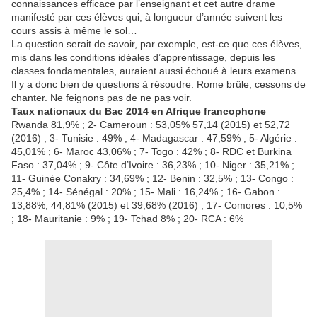
connaissances efficace par l’enseignant et cet autre drame
manifesté par ces élèves qui, à longueur d’année suivent les
cours assis à même le sol…
La question serait de savoir, par exemple, est-ce que ces élèves,
mis dans les conditions idéales d’apprentissage, depuis les
classes fondamentales, auraient aussi échoué à leurs examens.
Il y a donc bien de questions à résoudre. Rome brûle, cessons de
chanter. Ne feignons pas de ne pas voir.
Taux nationaux du Bac 2014 en Afrique francophone
Rwanda 81,9% ; 2- Cameroun : 53,05% 57,14 (2015) et 52,72
(2016) ; 3- Tunisie : 49% ; 4- Madagascar : 47,59% ; 5- Algérie :
45,01% ; 6- Maroc 43,06% ; 7- Togo : 42% ; 8- RDC et Burkina
Faso : 37,04% ; 9- Côte d’Ivoire : 36,23% ; 10- Niger : 35,21% ;
11- Guinée Conakry : 34,69% ; 12- Benin : 32,5% ; 13- Congo :
25,4% ; 14- Sénégal : 20% ; 15- Mali : 16,24% ; 16- Gabon :
13,88%, 44,81% (2015) et 39,68% (2016) ; 17- Comores : 10,5%
; 18- Mauritanie : 9% ; 19- Tchad 8% ; 20- RCA : 6%