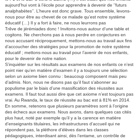
aujourd’hui vont à l’école pour apprendre à devenir de ‘’futurs
analphabètes’’. L’heure est donc grave. Tous ensemble, levons-
nous pour être au chevet de ce malade qu’est notre système
éducatif (…) Il y a fort à faire, ne nous leurrons pas
Trêve de jérémiades donc ! Invitons-nous autour d’une table et
cogitons. Ne cherchons pas à nous perdre en conjectures en
nous accusant réciproquement, mettons-nous au travail aux fins
d’accoucher des stratégies pour la promotion de notre système
éducatif ; mettons-nous au travail pour l’avenir de nos enfants,
pour le devenir de notre nation.
S’inquiéter sur les résultats aux examens de nos enfants ce n’est
point nier qu’en matière d’examen il y a toujours une sélection
selon un axiome bien connu : beaucoup composent mais peu
d’admis. Non, nous ne disons pas qu’il faut s’abonner au
populisme par le biais d’une massification des réussites aux
examens. Il faut tout aussi dire que cet axiome n’est toujours pas
vrai. Au Rwanda, le taux de réussite au bac est à 81% en 2014.
En somme, retenons que plusieurs paramètres sont à l’origine
des échecs aux examens. Nous avons, dans quelques cas cités
plus haut, noté par exemple qu’il y a la carence en matière
d’enseignants titulaires, les infrastructures d’accueil qui ne
répondent pas, la pléthore d’élèves dans les classes
pédagogiques, interdisant ainsi, dès l’entame, un contrôle de