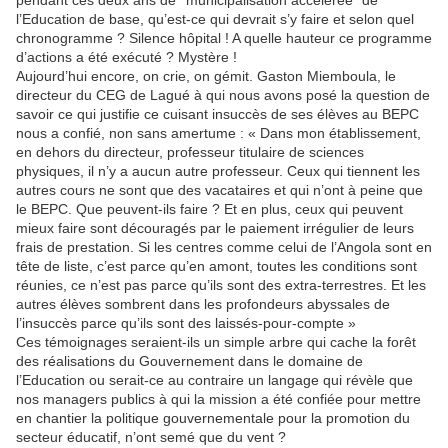
pendant ces deux ans de ‘’municipalisation accélérée’’ de
l’Education de base, qu’est-ce qui devrait s’y faire et selon quel
chronogramme ? Silence hôpital ! A quelle hauteur ce programme
d’actions a été exécuté ? Mystère !
Aujourd’hui encore, on crie, on gémit. Gaston Miemboula, le
directeur du CEG de Lagué à qui nous avons posé la question de
savoir ce qui justifie ce cuisant insuccès de ses élèves au BEPC
nous a confié, non sans amertume : « Dans mon établissement,
en dehors du directeur, professeur titulaire de sciences
physiques, il n’y a aucun autre professeur. Ceux qui tiennent les
autres cours ne sont que des vacataires et qui n’ont à peine que
le BEPC. Que peuvent-ils faire ? Et en plus, ceux qui peuvent
mieux faire sont découragés par le paiement irrégulier de leurs
frais de prestation. Si les centres comme celui de l’Angola sont en
tête de liste, c’est parce qu’en amont, toutes les conditions sont
réunies, ce n’est pas parce qu’ils sont des extra-terrestres. Et les
autres élèves sombrent dans les profondeurs abyssales de
l’insuccès parce qu’ils sont des laissés-pour-compte »
Ces témoignages seraient-ils un simple arbre qui cache la forêt
des réalisations du Gouvernement dans le domaine de
l’Education ou serait-ce au contraire un langage qui révèle que
nos managers publics à qui la mission a été confiée pour mettre
en chantier la politique gouvernementale pour la promotion du
secteur éducatif, n’ont semé que du vent ?