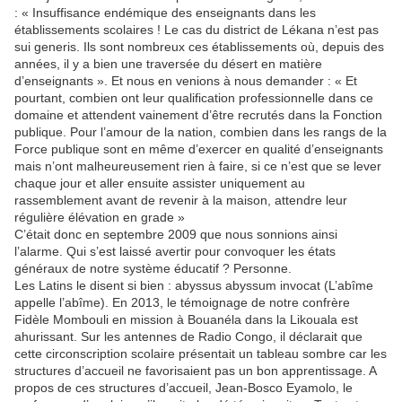
: « Insuffisance endémique des enseignants dans les
établissements scolaires ! Le cas du district de Lékana n’est pas
sui generis. Ils sont nombreux ces établissements où, depuis des
années, il y a bien une traversée du désert en matière
d’enseignants ». Et nous en venions à nous demander : « Et
pourtant, combien ont leur qualification professionnelle dans ce
domaine et attendent vainement d’être recrutés dans la Fonction
publique. Pour l’amour de la nation, combien dans les rangs de la
Force publique sont en même d’exercer en qualité d’enseignants
mais n’ont malheureusement rien à faire, si ce n’est que se lever
chaque jour et aller ensuite assister uniquement au
rassemblement avant de revenir à la maison, attendre leur
régulière élévation en grade »
C’était donc en septembre 2009 que nous sonnions ainsi
l’alarme. Qui s’est laissé avertir pour convoquer les états
généraux de notre système éducatif ? Personne.
Les Latins le disent si bien : abyssus abyssum invocat (L’abîme
appelle l’abîme). En 2013, le témoignage de notre confrère
Fidèle Mombouli en mission à Bouanéla dans la Likouala est
ahurissant. Sur les antennes de Radio Congo, il déclarait que
cette circonscription scolaire présentait un tableau sombre car les
structures d’accueil ne favorisaient pas un bon apprentissage. A
propos de ces structures d’accueil, Jean-Bosco Eyamolo, le