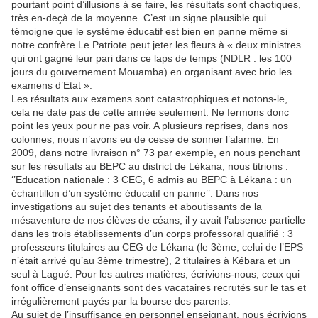
pourtant point d’illusions à se faire, les résultats sont chaotiques,
très en-deçà de la moyenne. C’est un signe plausible qui
témoigne que le système éducatif est bien en panne même si
notre confrère Le Patriote peut jeter les fleurs à « deux ministres
qui ont gagné leur pari dans ce laps de temps (NDLR : les 100
jours du gouvernement Mouamba) en organisant avec brio les
examens d’Etat ».
Les résultats aux examens sont catastrophiques et notons-le,
cela ne date pas de cette année seulement. Ne fermons donc
point les yeux pour ne pas voir. A plusieurs reprises, dans nos
colonnes, nous n’avons eu de cesse de sonner l’alarme. En
2009, dans notre livraison n° 73 par exemple, en nous penchant
sur les résultats au BEPC au district de Lékana, nous titrions :
‘’Education nationale : 3 CEG, 6 admis au BEPC à Lékana : un
échantillon d’un système éducatif en panne’’. Dans nos
investigations au sujet des tenants et aboutissants de la
mésaventure de nos élèves de céans, il y avait l’absence partielle
dans les trois établissements d’un corps professoral qualifié : 3
professeurs titulaires au CEG de Lékana (le 3ème, celui de l’EPS
n’était arrivé qu’au 3ème trimestre), 2 titulaires à Kébara et un
seul à Lagué. Pour les autres matières, écrivions-nous, ceux qui
font office d’enseignants sont des vacataires recrutés sur le tas et
irrégulièrement payés par la bourse des parents.
Au sujet de l’insuffisance en personnel enseignant, nous écrivions