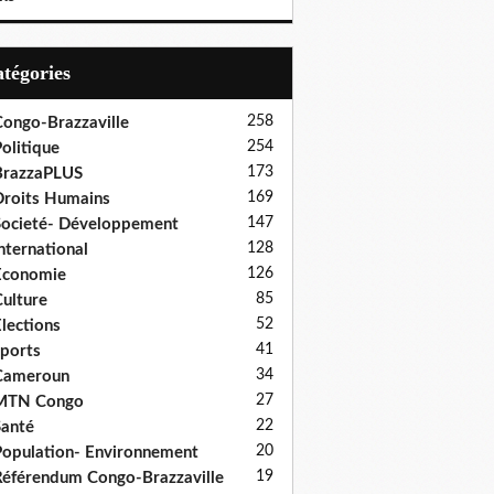
Catégories
258
ongo-Brazzaville
254
olitique
173
BrazzaPLUS
169
roits Humains
147
ocieté- Développement
128
nternational
126
Economie
85
ulture
52
lections
41
ports
34
Cameroun
27
MTN Congo
22
anté
20
opulation- Environnement
19
éférendum Congo-Brazzaville