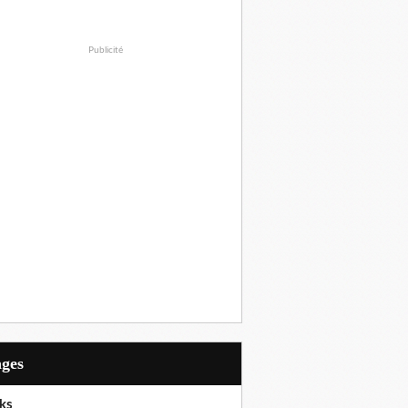
Publicité
ages
ks