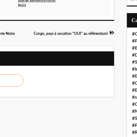
quartier Raffinerie à Pointe-
Noire
nte-Noire
Congo, pays à vocation "OUI" au référendum!
#C
#P
#
#D
#S
#I
#
#C
#E
#s
#
#
#S
#P
#R