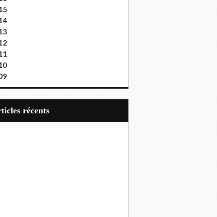
15
14
13
12
11
10
09
articles récents