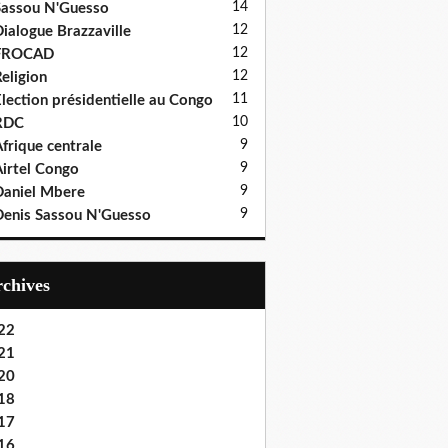
14
assou N'Guesso
12
ialogue Brazzaville
12
FROCAD
12
eligion
11
lection présidentielle au Congo
10
RDC
9
frique centrale
9
irtel Congo
9
aniel Mbere
9
enis Sassou N'Guesso
Archives
22
21
20
18
17
16