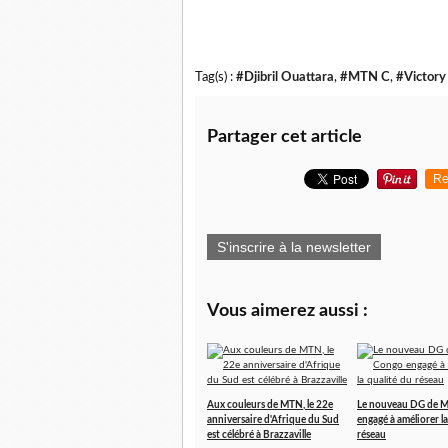
Tag(s) :
#Djibril Ouattara
,
#MTN C
,
#Victory
Partager cet article
Re
S'inscrire à la newsletter
Vous aimerez aussi :
Aux couleurs de MTN, le 22e
Le nouveau DG de 
anniversaire d'Afrique du Sud
engagé à améliorer la
est célébré à Brazzaville
réseau