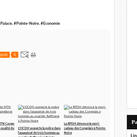
 Palace
,
#Pointe-Noire
,
#Economie
post
0
P
MTN Congo
La RPDH dénonce la mort-
 qualité du
L'OCDH suspecte la police dans
cadeau des Congolais à Pointe-
l'assassinat de trois hommes au
Noire
Lin