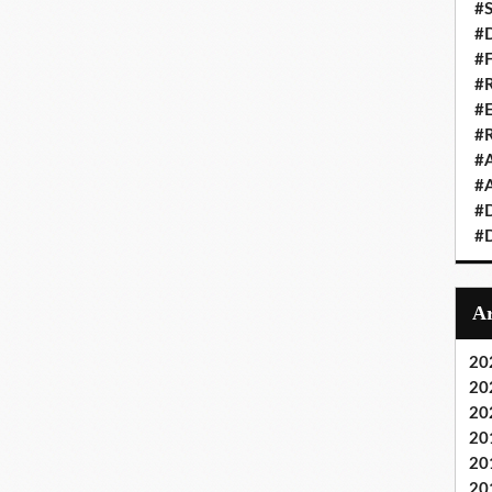
#S
#D
#
#R
#E
#
#A
#A
#D
#D
20
20
20
20
20
20