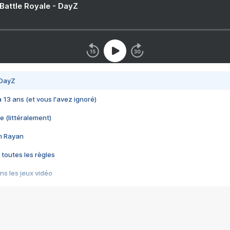
 Battle Royale - DayZ
 DayZ
 a 13 ans (et vous l'avez ignoré)
e (littéralement)
im Rayan
 toutes les règles
s les jeux vidéo
us choquant de Rockstar ? - Le scandale BULLY
e plus moche de Steam
du RÊVE tourne au CAUCHEMAR