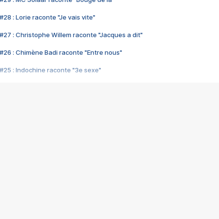
28 : Lorie raconte "Je vais vite"
#27 : Christophe Willem raconte "Jacques a dit"
#26 : Chimène Badi raconte "Entre nous"
#25 : Indochine raconte "3e sexe"
#24 : Zaho raconte "C'est chelou"
#23 : Patrick Bruel raconte "Au café des délices"
#22 : Kyo raconte "Le chemin"
#21 : Nolwenn Leroy raconte "Cassé"
#20 : Patrick Hernandez raconte "Born to be alive"
#19 : Lorie raconte "Près de moi"
#18 : Michael Jones raconte "A nos actes manqués" (avec Jean-Jacque
#17 : Khaled raconte "Aïcha"