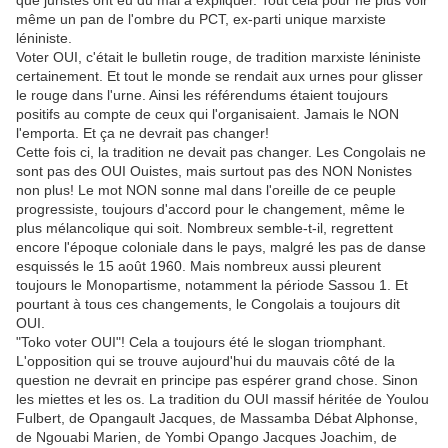
que juristes ont eu du mal à expliquer. Tout cela pour ne plus voir
même un pan de l'ombre du PCT, ex-parti unique marxiste
léniniste.
Voter OUI, c'était le bulletin rouge, de tradition marxiste léniniste
certainement. Et tout le monde se rendait aux urnes pour glisser
le rouge dans l'urne. Ainsi les référendums étaient toujours
positifs au compte de ceux qui l'organisaient. Jamais le NON
l'emporta. Et ça ne devrait pas changer!
Cette fois ci, la tradition ne devait pas changer. Les Congolais ne
sont pas des OUI Ouistes, mais surtout pas des NON Nonistes
non plus! Le mot NON sonne mal dans l'oreille de ce peuple
progressiste, toujours d'accord pour le changement, même le
plus mélancolique qui soit. Nombreux semble-t-il, regrettent
encore l'époque coloniale dans le pays, malgré les pas de danse
esquissés le 15 août 1960. Mais nombreux aussi pleurent
toujours le Monopartisme, notamment la période Sassou 1. Et
pourtant à tous ces changements, le Congolais a toujours dit
OUI.
"Toko voter OUI"! Cela a toujours été le slogan triomphant.
L'opposition qui se trouve aujourd'hui du mauvais côté de la
question ne devrait en principe pas espérer grand chose. Sinon
les miettes et les os. La tradition du OUI massif héritée de Youlou
Fulbert, de Opangault Jacques, de Massamba Débat Alphonse,
de Ngouabi Marien, de Yombi Opango Jacques Joachim, de