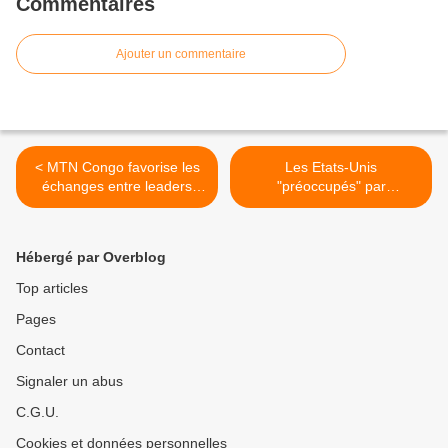
Commentaires
Ajouter un commentaire
< MTN Congo favorise les
Les Etats-Unis
échanges entre leaders
"préoccupés" par
pour booster les affaires
l'organisation du
référendum au Congo >
Hébergé par Overblog
Top articles
Pages
Contact
Signaler un abus
C.G.U.
Cookies et données personnelles