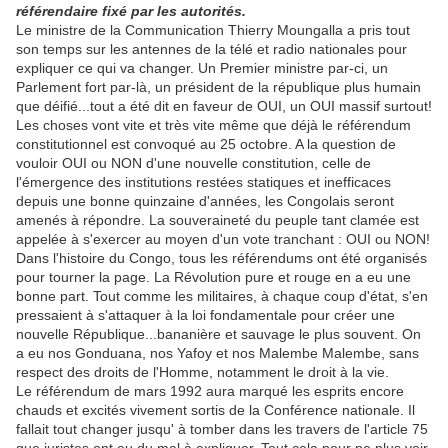
référendaire fixé par les autorités.
Le ministre de la Communication Thierry Moungalla a pris tout
son temps sur les antennes de la télé et radio nationales pour
expliquer ce qui va changer. Un Premier ministre par-ci, un
Parlement fort par-là, un président de la république plus humain
que déifié...tout a été dit en faveur de OUI, un OUI massif surtout!
Les choses vont vite et très vite même que déjà le référendum
constitutionnel est convoqué au 25 octobre. A la question de
vouloir OUI ou NON d'une nouvelle constitution, celle de
l'émergence des institutions restées statiques et inefficaces
depuis une bonne quinzaine d'années, les Congolais seront
amenés à répondre. La souveraineté du peuple tant clamée est
appelée à s'exercer au moyen d'un vote tranchant : OUI ou NON!
Dans l'histoire du Congo, tous les référendums ont été organisés
pour tourner la page. La Révolution pure et rouge en a eu une
bonne part. Tout comme les militaires, à chaque coup d'état, s'en
pressaient à s'attaquer à la loi fondamentale pour créer une
nouvelle République...bananière et sauvage le plus souvent. On
a eu nos Gonduana, nos Yafoy et nos Malembe Malembe, sans
respect des droits de l'Homme, notamment le droit à la vie.
Le référendum de mars 1992 aura marqué les esprits encore
chauds et excités vivement sortis de la Conférence nationale. Il
fallait tout changer jusqu' à tomber dans les travers de l'article 75