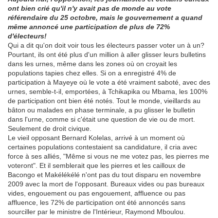
ont bien crié qu'il n'y avait pas de monde au vote
référendaire du 25 octobre, mais le gouvernement a quand
même annoncé une participation de plus de 72%
d'électeurs!
Qui a dit qu'on doit voir tous les électeurs passer voter un à un?
Pourtant, ils ont été plus d'un million à aller glisser leurs bulletins
dans les urnes, même dans les zones où on croyait les
populations tapies chez elles. Si on a enregistré 4% de
participation à Mayeye où le vote a été vraiment saboté, avec des
urnes, semble-t-il, emportées, à Tchikapika ou Mbama, les 100%
de participation ont bien été notés. Tout le monde, vieillards au
bâton ou malades en phase terminale, a pu glisser le bulletin
dans l'urne, comme si c'était une question de vie ou de mort.
Seulement de droit civique.
Le vieil opposant Bernard Kolelas, arrivé à un moment où
certaines populations contestaient sa candidature, il cria avec
force à ses alliés, "Même si vous ne me votez pas, les pierres me
voteront". Et il semblerait que les pierres et les cailloux de
Bacongo et Makélékélé n'ont pas du tout disparu en novembre
2009 avec la mort de l'opposant. Bureaux vides ou pas bureaux
vides, engouement ou pas engouement, affluence ou pas
affluence, les 72% de participation ont été annoncés sans
sourciller par le ministre de l'Intérieur, Raymond Mboulou.