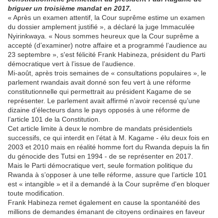
briguer un troisième mandat en 2017.
« Après un examen attentif, la Cour suprême estime un examen
du dossier amplement justifié », a déclaré la juge Immaculée
Nyirinkwaya. « Nous sommes heureux que la Cour suprême a
accepté (d’examiner) notre affaire et a programmé l’audience au
23 septembre », s'est félicité Frank Habineza, président du Parti
démocratique vert à l’issue de l’audience.
Mi-août, après trois semaines de « consultations populaires », le
parlement rwandais avait donné son feu vert à une réforme
constitutionnelle qui permettrait au président Kagame de se
représenter. Le parlement avait affirmé n’avoir recensé qu’une
dizaine d’électeurs dans le pays opposés à une réforme de
l’article 101 de la Constitution.
Cet article limite à deux le nombre de mandats présidentiels
successifs, ce qui interdit en l’état à M. Kagame - élu deux fois en
2003 et 2010 mais en réalité homme fort du Rwanda depuis la fin
du génocide des Tutsi en 1994 - de se représenter en 2017.
Mais le Parti démocratique vert, seule formation politique du
Rwanda à s’opposer à une telle réforme, assure que l’article 101
est « intangible » et il a demandé à la Cour suprême d'en bloquer
toute modification.
Frank Habineza remet également en cause la spontanéité des
millions de demandes émanant de citoyens ordinaires en faveur