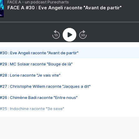
FACE A - un podcast Purecharts
FACE A #30 : Eve Angeli raconte "Avant de partir"
#30 : Eve Angeli raconte "Avant de partir"
#29 : MC Solaar raconte "Bouge de là"
28 : Lorie raconte "Je vais vite"
#27 : Christophe Willem raconte "Jacques a dit"
#26 : Chimène Badi raconte "Entre nous"
#25 : Indochine raconte "3e sexe"
#24 : Zaho raconte "C'est chelou"
#23 : Patrick Bruel raconte "Au café des délices"