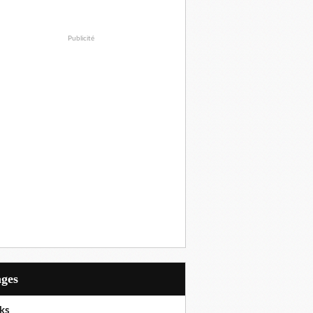
Publicité
ages
ks