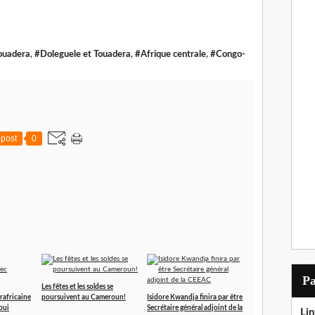
ouadera
,
#Doleguele et Touadera
,
#Afrique centrale
,
#Congo-
post
0
P
Les fêtes et les soldes se
trafricaine
poursuivent au Cameroun!
Isidore Kwandja finira par être
oui
Secrétaire général adjoint de la
Lin