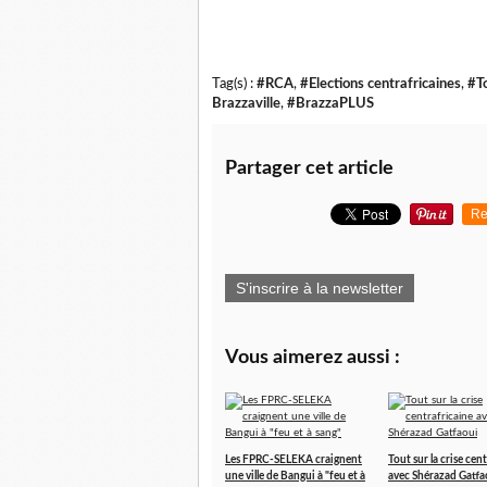
Tag(s) :
#RCA
,
#Elections centrafricaines
,
#T
Brazzaville
,
#BrazzaPLUS
Partager cet article
Re
S'inscrire à la newsletter
Vous aimerez aussi :
Les FPRC-SELEKA craignent
Tout sur la crise cen
une ville de Bangui à "feu et à
avec Shérazad Gatfa