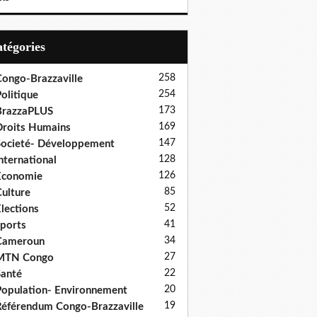
Catégories
258
ongo-Brazzaville
254
olitique
173
BrazzaPLUS
169
roits Humains
147
ocieté- Développement
128
nternational
126
Economie
85
ulture
52
lections
41
ports
34
Cameroun
27
MTN Congo
22
anté
20
opulation- Environnement
19
éférendum Congo-Brazzaville