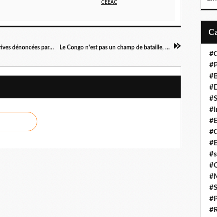
CEEAC
Force publique et voie publique: bavures et dérives dénoncées par Tsengué-Tsengué
Le Congo n'est pas un champ de bataille, allez ailleurs!
#C
#P
#
#D
#S
#I
#
#C
#E
#s
#
#
#S
#P
#R