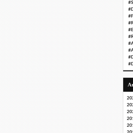
#S
#D
#
#R
#E
#
#A
#A
#D
#D
20
20
20
20
20
20