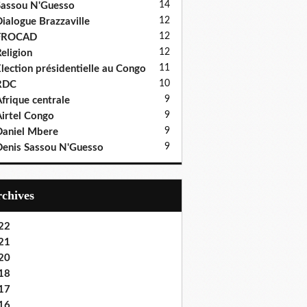
14
assou N'Guesso
12
ialogue Brazzaville
12
FROCAD
12
eligion
11
lection présidentielle au Congo
10
RDC
9
frique centrale
9
irtel Congo
9
aniel Mbere
9
enis Sassou N'Guesso
Archives
22
21
20
18
17
16