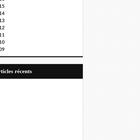
15
14
13
12
11
10
09
articles récents