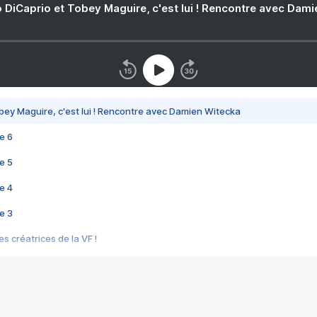
 DiCaprio et Tobey Maguire, c'est lui ! Rencontre avec Dam
bey Maguire, c'est lui ! Rencontre avec Damien Witecka
e 6
e 5
e 4
e 3
s créatrices de la VF !
e 2
e 1
e Mektoub My Love arrive enfin ! Rencontre avec Shaïn Boumedine et Sal