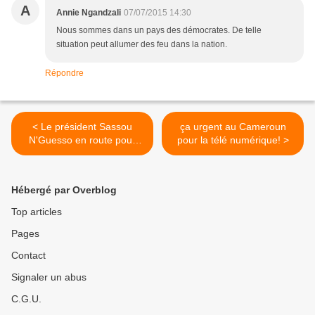
A
Annie Ngandzali
07/07/2015 14:30
Nous sommes dans un pays des démocrates. De telle
situation peut allumer des feu dans la nation.
Répondre
< Le président Sassou
ça urgent au Cameroun
N'Guesso en route pour
pour la télé numérique! >
Paris, les badauds à
l'accueil
Hébergé par Overblog
Top articles
Pages
Contact
Signaler un abus
C.G.U.