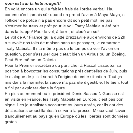
nom est sur la liste rouge!!!
En voilà encore un qui a fait les frais de l'ordre verbal. Ha,
comme c'est jamais sûr quand on prend l'avion à Maya Maya, si
l'officier de police n'a pas encore dit son petit mot, ne pas
s'estimer heureux et prêt pour le vol. Tsaty Mabiala a été pris
dans la trappe! Pas de vol, à terre, et cloué au sol!
Le vol de Air France qui a quitté Brazzaville aux environs de 22h
a survolé nos toits de maison sans un passager, le camarade
Tsaty Mabiala. Il n'a même pas eu le temps de voir l'avion en
question, pour s'assurer que c'était bien un Airbus ou un Boeing.
Peut-être même un Dakota.
Pour le Premier secrétaire du parti cher à Pascal Lissouba, sa
position à boycotter les consultations présidentielles de Juin, puis
le dialogue de juillet serait à l'origine de cette situation. Tout ça
mis dans la marmite, la sauce n'a pas été digestible. He bien, tout
a fini par exploser dans la figure.
En plus au moment où le président Denis Sassou N'Guesso est
en visite en France, les Tsaty Mabiala en Europe, c'est pas bon
signe. Les journalistes accourent toujours après, car ils ont des
déclarations croustillantes à servir à la presse. Mieux vaut l'avoir
tranquillement au pays qu'en Europe où les libertés sont données
gratos.