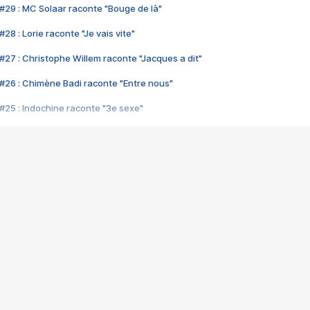
#29 : MC Solaar raconte "Bouge de là"
28 : Lorie raconte "Je vais vite"
#27 : Christophe Willem raconte "Jacques a dit"
#26 : Chimène Badi raconte "Entre nous"
#25 : Indochine raconte "3e sexe"
#24 : Zaho raconte "C'est chelou"
#23 : Patrick Bruel raconte "Au café des délices"
#22 : Kyo raconte "Le chemin"
#21 : Nolwenn Leroy raconte "Cassé"
#20 : Patrick Hernandez raconte "Born to be alive"
#19 : Lorie raconte "Près de moi"
#18 : Michael Jones raconte "A nos actes manqués" (avec Jean-Jacque
#17 : Khaled raconte "Aïcha"