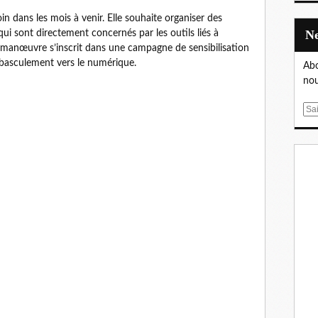
oin dans les mois à venir. Elle souhaite organiser des
i sont directement concernés par les outils liés à
a manœuvre s’inscrit dans une campagne de sensibilisation
e basculement vers le numérique.
Abo
nou
E
m
a
i
l