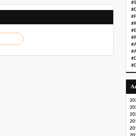
#S
#D
#
#R
#E
#
#A
#A
#D
#D
20
20
20
20
20
20