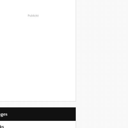
Publicité
ages
ks