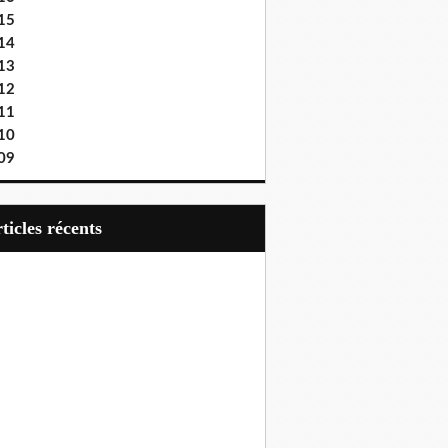
15
14
13
12
11
10
09
articles récents