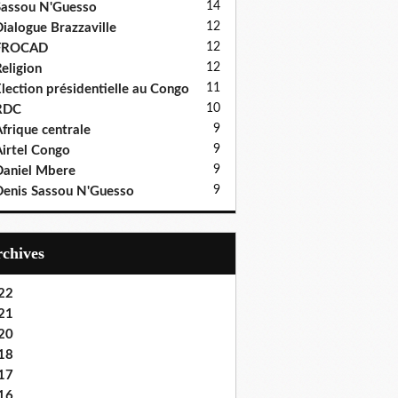
14
assou N'Guesso
12
ialogue Brazzaville
12
FROCAD
12
eligion
11
lection présidentielle au Congo
10
RDC
9
frique centrale
9
irtel Congo
9
aniel Mbere
9
enis Sassou N'Guesso
Archives
22
21
20
18
17
16