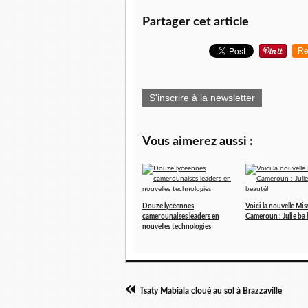
Partager cet article
Re
S'inscrire à la newsletter
Vous aimerez aussi :
Douze lycéennes
Voici la nouvelle Mis
camerounaises leaders en
Cameroun : Julie ba
nouvelles technologies
Tsaty Mabiala cloué au sol à Brazzaville