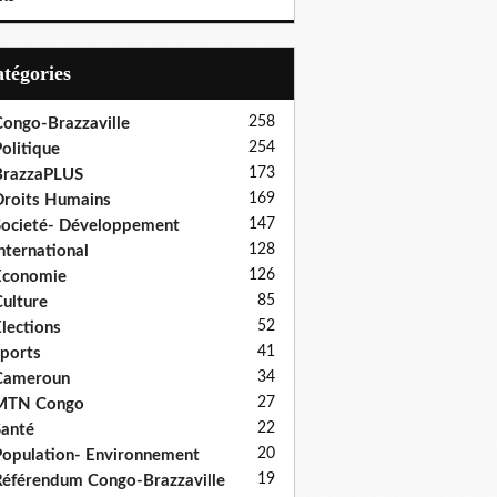
Catégories
258
ongo-Brazzaville
254
olitique
173
BrazzaPLUS
169
roits Humains
147
ocieté- Développement
128
nternational
126
Economie
85
ulture
52
lections
41
ports
34
Cameroun
27
MTN Congo
22
anté
20
opulation- Environnement
19
éférendum Congo-Brazzaville