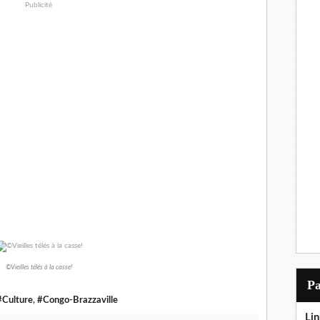
Publicité
©Vieilles télés à la casse!
P
#Culture
,
#Congo-Brazzaville
Lin