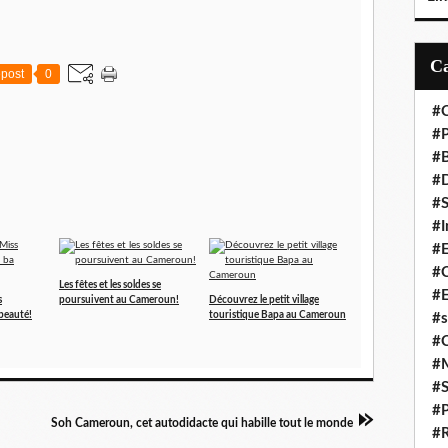
post
0
#C
#P
#
#D
#S
#I
#
#C
Les fêtes et les soldes se
#E
s
poursuivent au Cameroun!
Découvrez le petit village
 beauté!
touristique Bapa au Cameroun
#s
#
#
#S
#P
Soh Cameroun, cet autodidacte qui habille tout le monde
#R