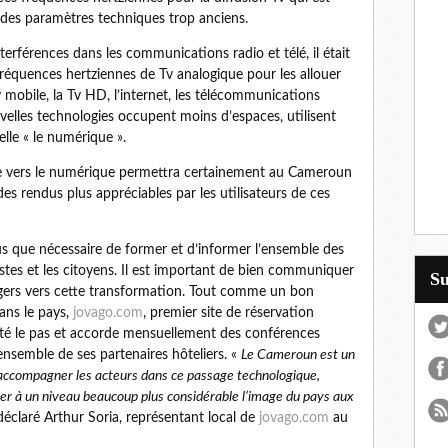
se des paramètres techniques trop anciens.
terférences dans les communications radio et télé, il était
fréquences hertziennes de Tv analogique pour les allouer
 mobile, la Tv HD, l’internet, les télécommunications
uvelles technologies occupent moins d’espaces, utilisent
lle « le numérique ».
ue vers le numérique permettra certainement au Cameroun
es rendus plus appréciables par les utilisateurs de ces
us que nécessaire de former et d’informer l’ensemble des
stes et les citoyens. Il est important de bien communiquer
S
gers vers cette transformation. Tout comme un bon
ans le pays,
jovago.com
, premier site de réservation
oîté le pas et accorde mensuellement des conférences
ensemble de ses partenaires hôteliers. «
Le Cameroun est un
d’ accompagner les acteurs dans ce passage technologique,
cer à un niveau beaucoup plus considérable l’image du pays aux
déclaré Arthur Soria, représentant local de
jovago.com
au