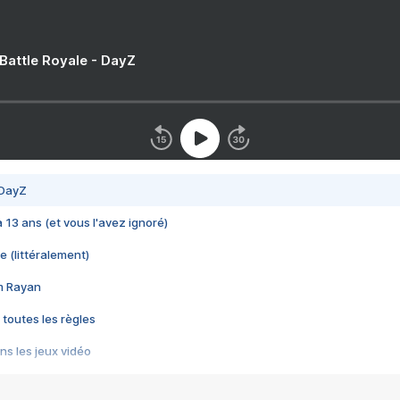
 Battle Royale - DayZ
 DayZ
 a 13 ans (et vous l'avez ignoré)
e (littéralement)
im Rayan
 toutes les règles
s les jeux vidéo
us choquant de Rockstar ? - Le scandale BULLY