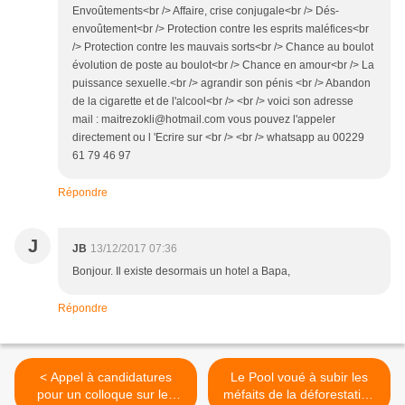
Envoûtements<br /> Affaire, crise conjugale<br /> Dés-
envoûtement<br /> Protection contre les esprits maléfices<br
/> Protection contre les mauvais sorts<br /> Chance au boulot
évolution de poste au boulot<br /> Chance en amour<br /> La
puissance sexuelle.<br /> agrandir son pénis <br /> Abandon
de la cigarette et de l'alcool<br /> <br /> voici son adresse
mail : maitrezokli@hotmail.com vous pouvez l'appeler
directement ou l 'Ecrire sur <br /> <br /> whatsapp au 00229
61 79 46 97
Répondre
J
JB
13/12/2017 07:36
Bonjour. Il existe desormais un hotel a Bapa,
Répondre
< Appel à candidatures
Le Pool voué à subir les
pour un colloque sur les
méfaits de la déforestation