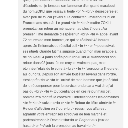
que je parcourais les annonce <br /> <br /> d'un site
d'ésotérisme, je tombais sur l'annonce d'un grand marabout
du nom ZOKLI que j'essayai toute <br /> <br /> désespérée et
avec peu de foi car j'avais eu a contacter 3 marabouts ici en
France sans résultât. Le grand <br /> <br /> maître ZOKLI
promettait un retour au ménage en au plus 7 jours . Au
premier il me demande d’espérer un <br /> <br /> appel avant
72 heures de mon homme, ce qui se réalisait 48 heures
après. Je l'informais du résultat et il <br /> <br /> poursuivait
ses rituels.Grande fut ma surprise quand mon mari m’appela
de nouveau 4 jours après pour <br /> <br /> m'annoncer son
retour dans 03 jours. Je ne croyais vraiment pas, mais
étonnée j'étais de le voire à <br /> <br /> l'aéroport à l'heure et
au jour dits. Depuis son arrivée tout était revenu dans l'ordre.
c'est après <br /> <br /> l'arrivé de mon homme que je décidai
de le récompenser pour le service rendu car a vrai dire j'ai
pas du <br /> <br /> tout confiance en ces retour mais cet
homme m'a montré le contraire.il intervient dans les domaines
<br /> <br /> suivants<br /> <br /> Retour de l'être aimé<br />
Retour d'affection en 7jours<br /> réussir vos affaires ,
agrandir votre entreprises et trouver de bon marché et
partenaires<br /> Devenir star<br /> Gagner aux jeux de
hasard<br /> Avoir la promotion au travail<br />