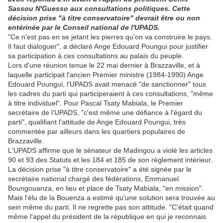
Sassou N'Guesso aux consultations politiques. Cette
décision prise "à titre conservatoire" devrait être ou non
entérinée par le Conseil national de l'UPADS.
"Ce n'est pas en se jetant les pierres qu'on va construire le pays.
Il faut dialoguer", a déclaré Ange Edouard Poungui pour justifier
sa participation à ces consultations au palais du peuple.
Lors d'une réunion tenue le 22 mai dernier à Brazzaville, et à
laquelle participait l'ancien Premier ministre (1984-1990) Ange
Edouard Poungui, l'UPADS avait menacé "de sanctionner" tous
les cadres du parti qui participeraient à ces consultations, "même
à titre individuel". Pour Pascal Tsaty Mabiala, le Premier
secrétaire de l'UPADS, "c'est même une défiance à l'égard du
parti", qualifiant l'attitude de Ange Edouard Poungui, très
commentée par ailleurs dans les quartiers populaires de
Brazzaville.
L'UPADS affirme que le sénateur de Madingou a violé les articles
90 et 93 des Statuts et les 184 et 185 de son règlement intérieur.
La décision prise "à titre conservatoire" a été signée par le
secrétaire national chargé des fédérations, Emmanuel
Boungouanza, en lieu et place de Tsaty Mabiala, "en mission".
Mais l'élu de la Bouenza a estimé qu'une solution sera trouvée au
sein même du parti. Il ne regrette pas son attitude. "C'était quand
même l'appel du président de la république en qui je reconnais