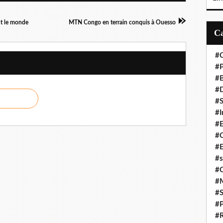
ut le monde
MTN Congo en terrain conquis à Ouesso
#C
#P
#
#D
#S
#I
#
#C
#E
#s
#
#
#S
#P
#R