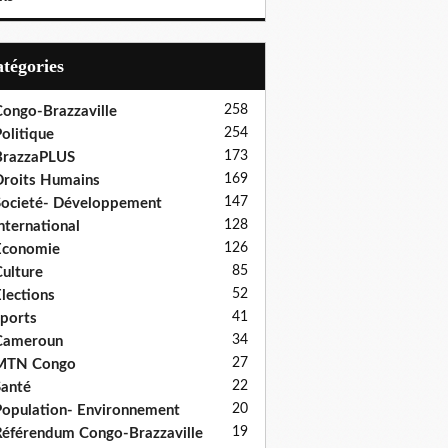
Catégories
258
ongo-Brazzaville
254
olitique
173
BrazzaPLUS
169
roits Humains
147
ocieté- Développement
128
nternational
126
Economie
85
ulture
52
lections
41
ports
34
Cameroun
27
MTN Congo
22
anté
20
opulation- Environnement
19
éférendum Congo-Brazzaville