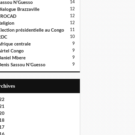
14
assou N'Guesso
12
ialogue Brazzaville
12
FROCAD
12
eligion
11
lection présidentielle au Congo
10
RDC
9
frique centrale
9
irtel Congo
9
aniel Mbere
9
enis Sassou N'Guesso
Archives
22
21
20
18
17
16