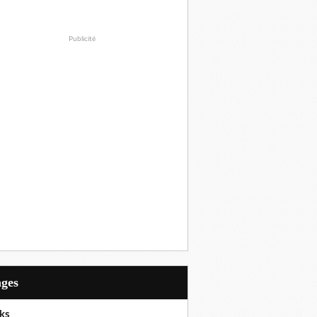
Publicité
ages
ks