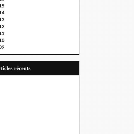
15
14
13
12
11
10
09
articles récents