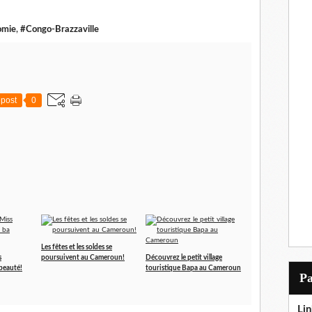
omie
,
#Congo-Brazzaville
post
0
Les fêtes et les soldes se
s
poursuivent au Cameroun!
Découvrez le petit village
 beauté!
touristique Bapa au Cameroun
P
Lin