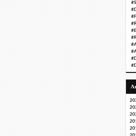
#S
#D
#
#R
#E
#
#A
#A
#D
#D
20
20
20
20
20
20