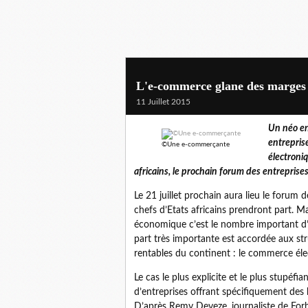
L'e-commerce glane des marges 
11 Juillet 2015
Un néo en
entrepris
©Une e-commerçante
électroni
africains, le prochain forum des entreprise
Le 21 juillet prochain aura lieu le forum 
chefs d’Etats africains prendront part. 
économique c’est le nombre important d’e
part très importante est accordée aux stru
rentables du continent : le commerce éle
Le cas le plus explicite et le plus stupéfi
d’entreprises offrant spécifiquement des 
D’après Remy Deveze, journaliste de Forb