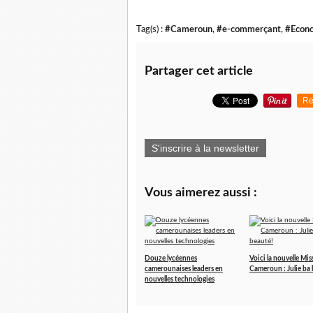
Tag(s) :
#Cameroun
,
#e-commerçant
,
#Econ
Partager cet article
Re
S'inscrire à la newsletter
Vous aimerez aussi :
Douze lycéennes
Voici la nouvelle Mis
camerounaises leaders en
Cameroun : Julie ba
nouvelles technologies