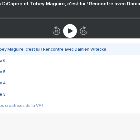
 DiCaprio et Tobey Maguire, c'est lui ! Rencontre avec Dam
bey Maguire, c'est lui ! Rencontre avec Damien Witecka
e 6
e 5
e 4
e 3
s créatrices de la VF !
e 2
e 1
e Mektoub My Love arrive enfin ! Rencontre avec Shaïn Boumedine et Sal