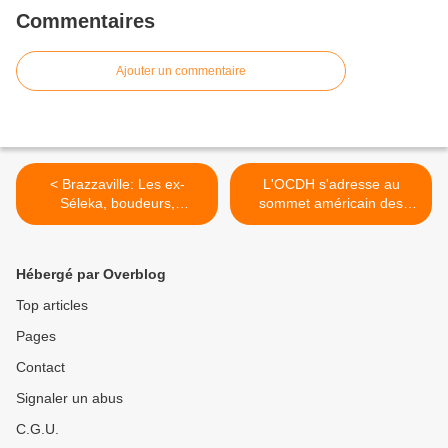
Commentaires
Ajouter un commentaire
< Brazzaville: Les ex-
L'OCDH s'adresse au
Séleka, boudeurs,
sommet américain des
reviennent enfin au forum!
chefs d'Etat africains! >
Hébergé par Overblog
Top articles
Pages
Contact
Signaler un abus
C.G.U.