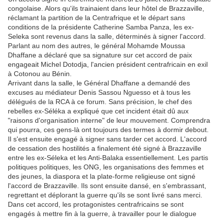
congolaise. Alors qu'ils trainaient dans leur hôtel de Brazzaville,
réclamant la partition de la Centrafrique et le départ sans
conditions de la présidente Catherine Samba Panza, les ex-
Seleka sont revenus dans la salle, déterminés à signer l'accord.
Parlant au nom des autres, le général Mohamde Moussa
Dhaffane a déclaré que sa signature sur cet accord de paix
engageait Michel Dotodja, l'ancien président centrafricain en exil
à Cotonou au Bénin.
Arrivant dans la salle, le Général Dhaffane a demandé des
excuses au médiateur Denis Sassou Nguesso et à tous les
délégués de la RCA à ce forum. Sans précision, le chef des
rebelles ex-Séléka a expliqué que cet incident était dû aux
"raisons d'organisation interne" de leur mouvement. Comprendra
qui pourra, ces gens-là ont toujours des termes à dormir debout.
Il s'est ensuite engagé à signer sans tarder cet accord. L'accord
de cessation des hostilités a finalement été signé à Brazzaville
entre les ex-Séleka et les Anti-Balaka essentiellement. Les partis
politiques politiques, les ONG, les organisations des femmes et
des jeunes, la diaspora et la plate-forme religieuse ont signé
l'accord de Brazzaville. Ils sont ensuite dansé, en s'embrassant,
regrettant et déplorant la guerre qu'ils se sont livré sans merci.
Dans cet accord, les protagonistes centrafricains se sont
engagés à mettre fin à la guerre, à travailler pour le dialogue