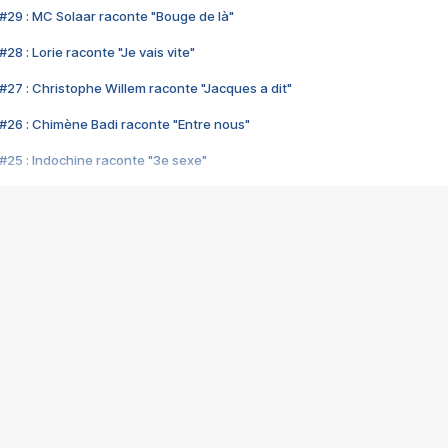
#29 : MC Solaar raconte "Bouge de là"
28 : Lorie raconte "Je vais vite"
#27 : Christophe Willem raconte "Jacques a dit"
#26 : Chimène Badi raconte "Entre nous"
#25 : Indochine raconte "3e sexe"
#24 : Zaho raconte "C'est chelou"
#23 : Patrick Bruel raconte "Au café des délices"
#22 : Kyo raconte "Le chemin"
#21 : Nolwenn Leroy raconte "Cassé"
#20 : Patrick Hernandez raconte "Born to be alive"
#19 : Lorie raconte "Près de moi"
#18 : Michael Jones raconte "A nos actes manqués" (avec Jean-Jacque