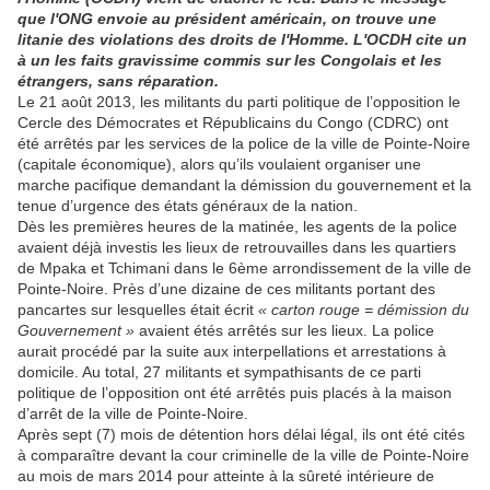
que l'ONG envoie au président américain, on trouve une
litanie des violations des droits de l'Homme. L'OCDH cite un
à un les faits gravissime commis sur les Congolais et les
étrangers, sans réparation.
Le 21 août 2013, les militants du parti politique de l’opposition le
Cercle des Démocrates et Républicains du Congo (CDRC) ont
été arrêtés par les services de la police de la ville de Pointe-Noire
(capitale économique), alors qu’ils voulaient organiser une
marche pacifique demandant la démission du gouvernement et la
tenue d’urgence des états généraux de la nation.
Dès les premières heures de la matinée, les agents de la police
avaient déjà investis les lieux de retrouvailles dans les quartiers
de Mpaka et Tchimani dans le 6ème arrondissement de la ville de
Pointe-Noire. Près d’une dizaine de ces militants portant des
pancartes sur lesquelles était écrit
« carton rouge = démission du
Gouvernement »
avaient étés arrêtés sur les lieux. La police
aurait procédé par la suite aux interpellations et arrestations à
domicile. Au total, 27 militants et sympathisants de ce parti
politique de l’opposition ont été arrêtés puis placés à la maison
d’arrêt de la ville de Pointe-Noire.
Après sept (7) mois de détention hors délai légal, ils ont été cités
à comparaître devant la cour criminelle de la ville de Pointe-Noire
au mois de mars 2014 pour atteinte à la sûreté intérieure de