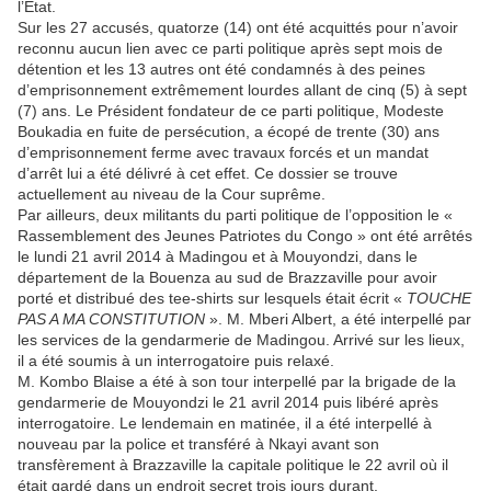
l’Etat.
Sur les 27 accusés, quatorze (14) ont été acquittés pour n’avoir
reconnu aucun lien avec ce parti politique après sept mois de
détention et les 13 autres ont été condamnés à des peines
d’emprisonnement extrêmement lourdes allant de cinq (5) à sept
(7) ans. Le Président fondateur de ce parti politique, Modeste
Boukadia en fuite de persécution, a écopé de trente (30) ans
d’emprisonnement ferme avec travaux forcés et un mandat
d’arrêt lui a été délivré à cet effet. Ce dossier se trouve
actuellement au niveau de la Cour suprême.
Par ailleurs, deux militants du parti politique de l’opposition le «
Rassemblement des Jeunes Patriotes du Congo » ont été arrêtés
le lundi 21 avril 2014 à Madingou et à Mouyondzi, dans le
département de la Bouenza au sud de Brazzaville pour avoir
porté et distribué des tee-shirts sur lesquels était écrit «
TOUCHE
PAS A MA CONSTITUTION
». M. Mberi Albert, a été interpellé par
les services de la gendarmerie de Madingou. Arrivé sur les lieux,
il a été soumis à un interrogatoire puis relaxé.
M. Kombo Blaise a été à son tour interpellé par la brigade de la
gendarmerie de Mouyondzi le 21 avril 2014 puis libéré après
interrogatoire. Le lendemain en matinée, il a été interpellé à
nouveau par la police et transféré à Nkayi avant son
transfèrement à Brazzaville la capitale politique le 22 avril où il
était gardé dans un endroit secret trois jours durant.