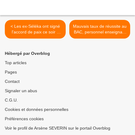
< Les ex-Séléka ont signé
Mauvais taux de réussite au
l'accord de paix ce soir à
BAC, personnel enseignant
Brazzaville
manquant et peu
performant! >
Hébergé par Overblog
Top articles
Pages
Contact
Signaler un abus
C.G.U.
Cookies et données personnelles
Préférences cookies
Voir le profil de Arsène SEVERIN sur le portail Overblog