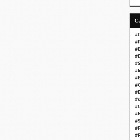
#C
#P
#
#D
#S
#I
#
#C
#E
#s
#
#
#S
#P
#R