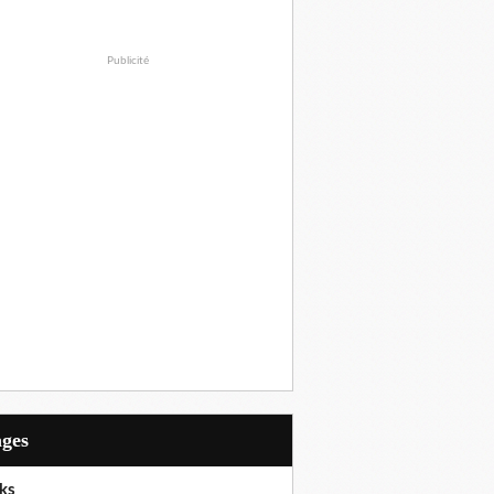
Publicité
ages
ks