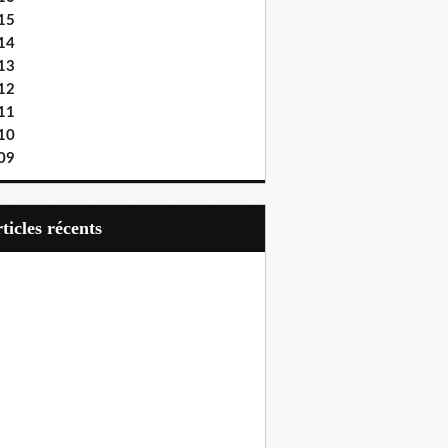
15
14
13
12
11
10
09
articles récents