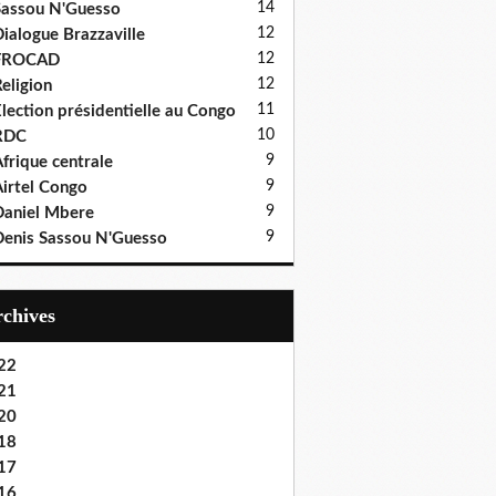
14
assou N'Guesso
12
ialogue Brazzaville
12
FROCAD
12
eligion
11
lection présidentielle au Congo
10
RDC
9
frique centrale
9
irtel Congo
9
aniel Mbere
9
enis Sassou N'Guesso
Archives
22
21
20
18
17
16