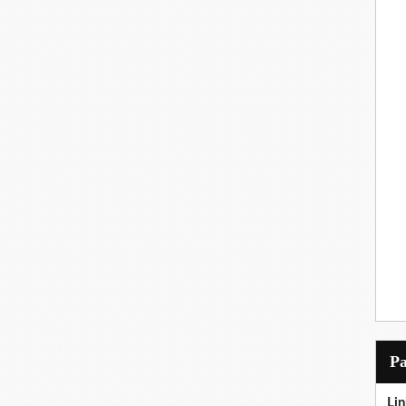
P
Lin