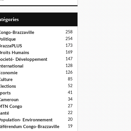
Catégories
258
ongo-Brazzaville
254
olitique
173
BrazzaPLUS
169
roits Humains
147
ocieté- Développement
128
nternational
126
Economie
85
ulture
52
lections
41
ports
34
Cameroun
27
MTN Congo
22
anté
20
opulation- Environnement
19
éférendum Congo-Brazzaville