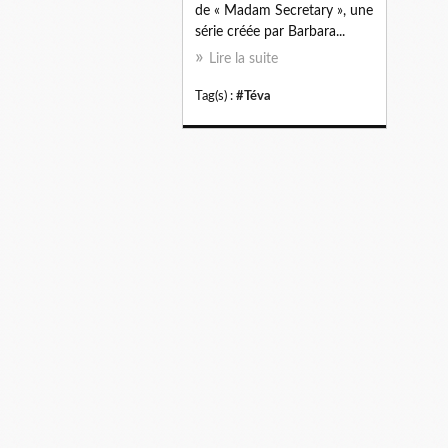
de « Madam Secretary », une
série créée par Barbara...
Lire la suite
Tag(s) :
#Téva