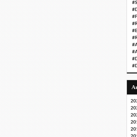
#S
#D
#
#R
#E
#
#A
#A
#D
#D
20
20
20
20
20
20