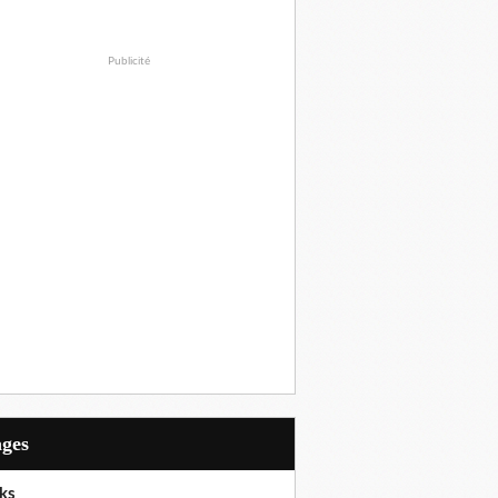
Publicité
ages
ks