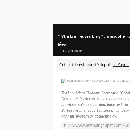
"Madam Secretary", nouvelle séri
téva
25 Janvier 2016
Cet article est reposté depuis
Le Zappin
Tea Leoni dans "Madam Secretary" (Crédi
Dès le 14 février et tous les dimanches
première saison (une deuxième est en 
Barbara Hall et avec Tea Leoni, Tim Daly,
dans un mystérieux accident d'avi