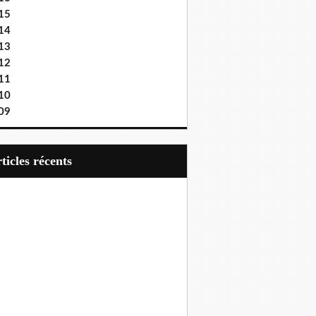
15
14
13
12
11
10
09
articles récents