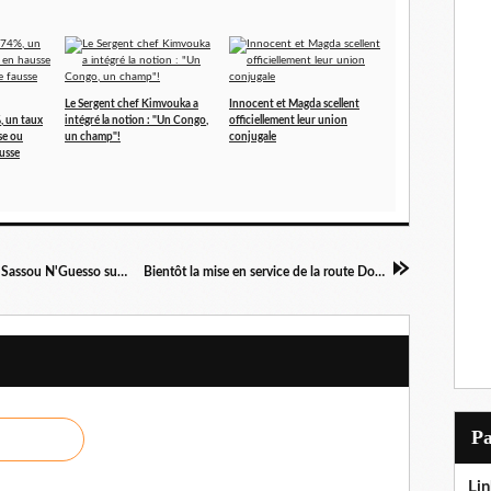
Le Sergent chef Kimvouka a
Innocent et Magda scellent
, un taux
intégré la notion : "Un Congo,
officiellement leur union
se ou
un champ"!
conjugale
ausse
L'ingénieur Tsengue-Tsengue écrit au président Sassou N'Guesso sur les pluies à Brazzaville
Bientôt la mise en service de la route Dolisie-Brazzaville
P
Lin