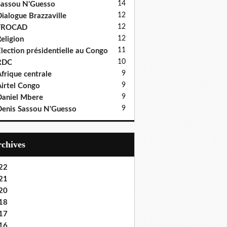
14
assou N'Guesso
12
ialogue Brazzaville
12
FROCAD
12
eligion
11
lection présidentielle au Congo
10
RDC
9
frique centrale
9
irtel Congo
9
aniel Mbere
9
enis Sassou N'Guesso
Archives
22
21
20
18
17
16