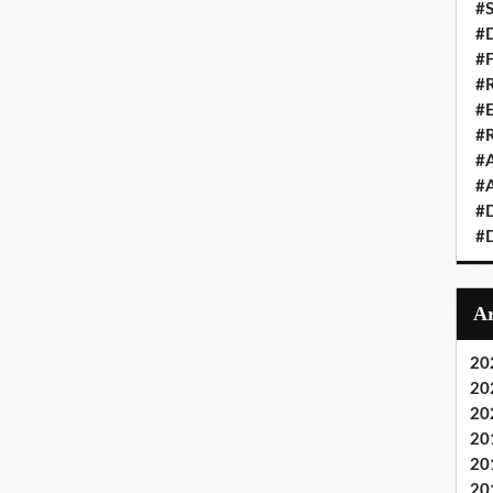
#S
#D
#
#R
#E
#
#A
#A
#D
#D
20
20
20
20
20
20