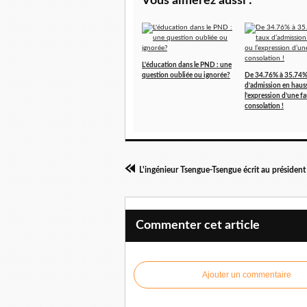
Vous aimerez aussi :
L'éducation dans le PND : une
question oubliée ou ignorée?
De 34.76% à 35.74%
d’admission en haus
l’expression d’une f
consolation !
Commenter cet article
Ajouter un commentaire