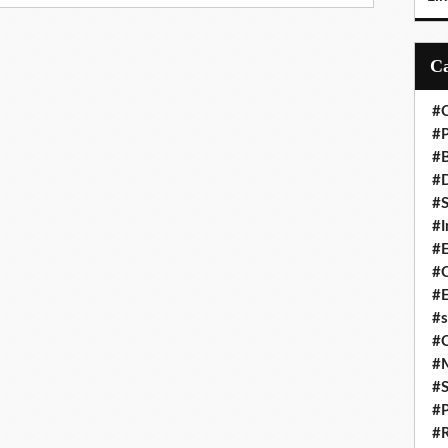
#C
#P
#
#D
#S
#I
#
#C
#E
#s
#
#
#S
#P
#R