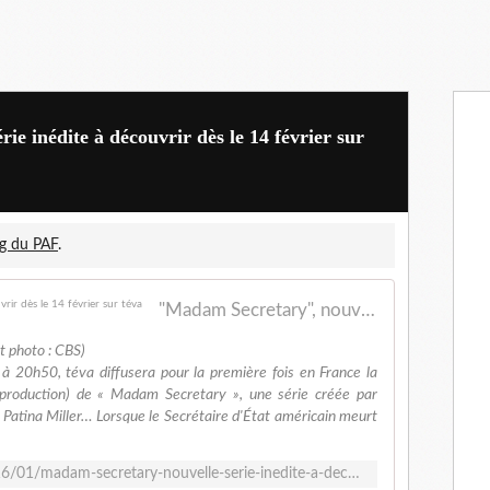
e inédite à découvrir dès le 14 février sur
g du PAF
.
"Madam Secretary", nouvelle série inédite à découvrir dès le 14 février sur téva
t photo : CBS)
 à 20h50, téva diffusera pour la première fois en France la
production) de « Madam Secretary », une série créée par
 Patina Miller… Lorsque le Secrétaire d'État américain meurt
http://www.lezappingdupaf.com/2016/01/madam-secretary-nouvelle-serie-inedite-a-decouvrir-des-le-14-fevrier-sur-teva.html