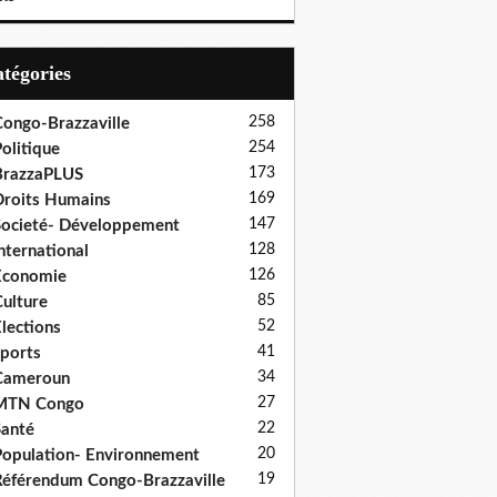
Catégories
258
ongo-Brazzaville
254
olitique
173
BrazzaPLUS
169
roits Humains
147
ocieté- Développement
128
nternational
126
Economie
85
ulture
52
lections
41
ports
34
Cameroun
27
MTN Congo
22
anté
20
opulation- Environnement
19
éférendum Congo-Brazzaville