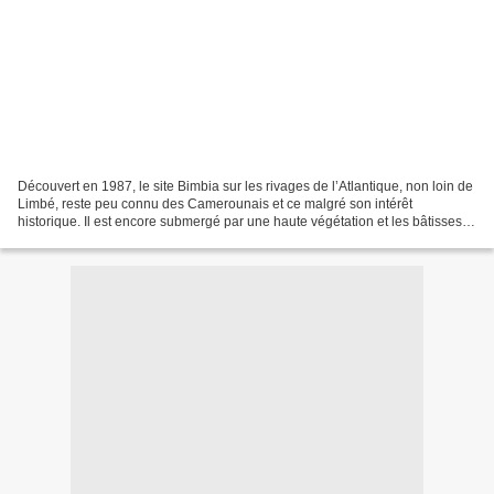
Découvert en 1987, le site Bimbia sur les rivages de l’Atlantique, non loin de
Limbé, reste peu connu des Camerounais et ce malgré son intérêt
historique. Il est encore submergé par une haute végétation et les bâtisses
sont en ruine mais aujourd’hui l’heure...