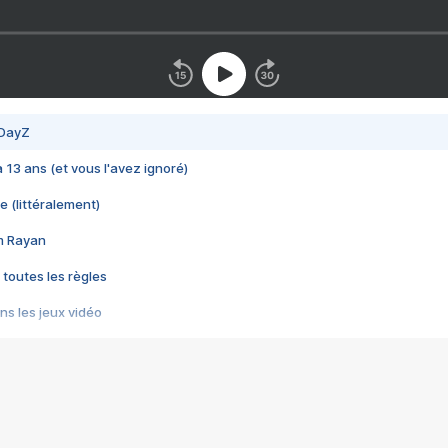
 DayZ
 a 13 ans (et vous l'avez ignoré)
e (littéralement)
im Rayan
 toutes les règles
s les jeux vidéo
us choquant de Rockstar ? - Le scandale BULLY
e plus moche de Steam
du RÊVE tourne au CAUCHEMAR