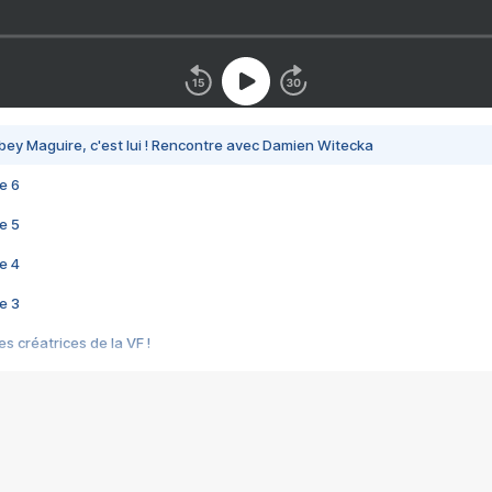
bey Maguire, c'est lui ! Rencontre avec Damien Witecka
e 6
e 5
e 4
e 3
s créatrices de la VF !
e 2
e 1
e Mektoub My Love arrive enfin ! Rencontre avec Shaïn Boumedine et Sal