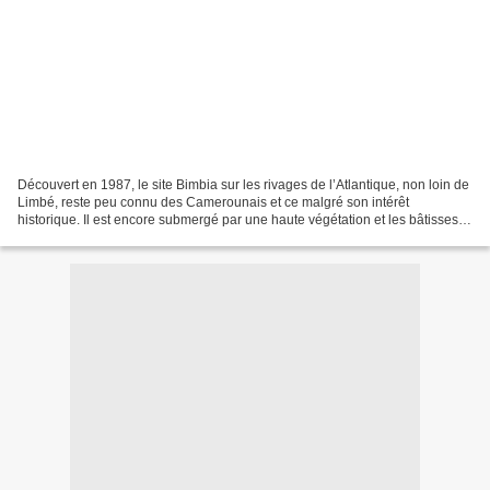
Découvert en 1987, le site Bimbia sur les rivages de l’Atlantique, non loin de
Limbé, reste peu connu des Camerounais et ce malgré son intérêt
historique. Il est encore submergé par une haute végétation et les bâtisses
sont en ruine mais aujourd’hui l’heure...