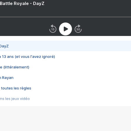
 Battle Royale - DayZ
 DayZ
 a 13 ans (et vous l'avez ignoré)
e (littéralement)
im Rayan
 toutes les règles
s les jeux vidéo
us choquant de Rockstar ? - Le scandale BULLY
e plus moche de Steam
du RÊVE tourne au CAUCHEMAR