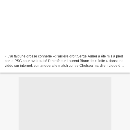
« J’ai fait une grosse connerie »: l'arrière droit Serge Aurier a été mis à pied
par le PSG pour avoir traité l'entraîneur Laurent Blanc de « fiotte » dans une
vidéo sur internet, et manquera le match contre Chelsea mardi en Ligue des
champions, préparé...