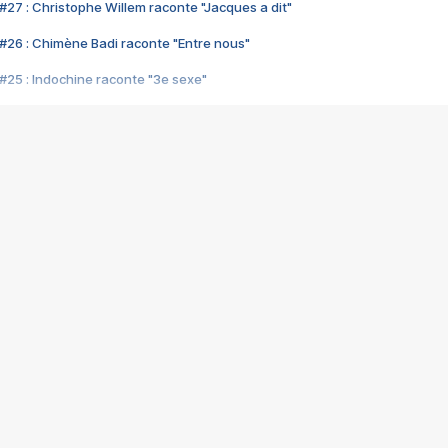
#27 : Christophe Willem raconte "Jacques a dit"
#26 : Chimène Badi raconte "Entre nous"
#25 : Indochine raconte "3e sexe"
#24 : Zaho raconte "C'est chelou"
#23 : Patrick Bruel raconte "Au café des délices"
#22 : Kyo raconte "Le chemin"
#21 : Nolwenn Leroy raconte "Cassé"
#20 : Patrick Hernandez raconte "Born to be alive"
#19 : Lorie raconte "Près de moi"
#18 : Michael Jones raconte "A nos actes manqués" (avec Jean-Jacque
#17 : Khaled raconte "Aïcha"
#16 : Corneille raconte "Parce qu'on vient de loin"
#15 : Indochine raconte "L'aventurier"