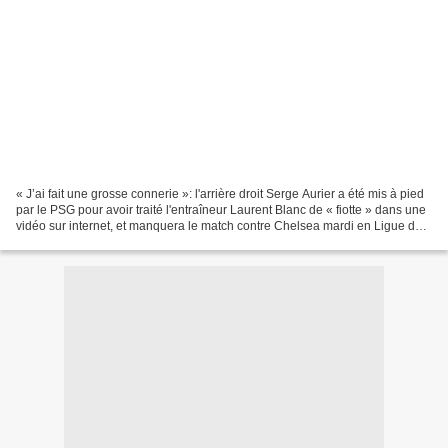
« J’ai fait une grosse connerie »: l'arrière droit Serge Aurier a été mis à pied
par le PSG pour avoir traité l'entraîneur Laurent Blanc de « fiotte » dans une
vidéo sur internet, et manquera le match contre Chelsea mardi en Ligue des
champions, préparé...