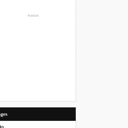
Publicité
ages
ks