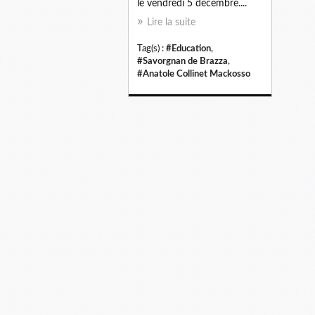
le vendredi 5 décembre....
Lire la suite
Tag(s) :
#Education
,
#Savorgnan de Brazza
,
#Anatole Collinet Mackosso