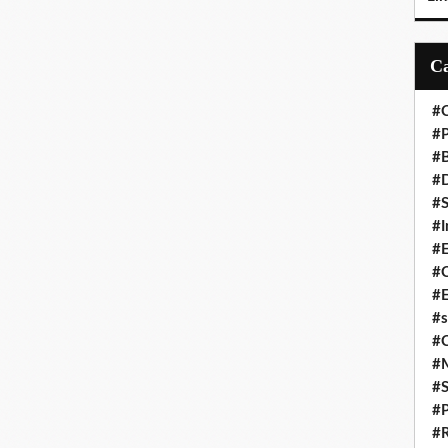
#C
#P
#
#D
#S
#I
#
#C
#E
#s
#
#
#S
#P
#R