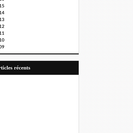
15
14
13
12
11
10
09
articles récents