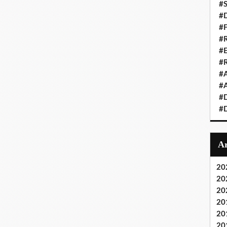
#S
#D
#
#R
#E
#
#A
#A
#D
#D
20
20
20
20
20
20