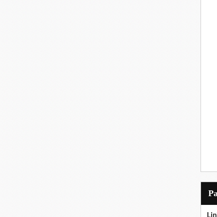
P
Lin