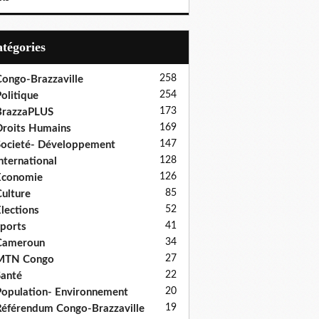
Catégories
258
ongo-Brazzaville
254
olitique
173
BrazzaPLUS
169
roits Humains
147
ocieté- Développement
128
nternational
126
Economie
85
ulture
52
lections
41
ports
34
Cameroun
27
MTN Congo
22
anté
20
opulation- Environnement
19
éférendum Congo-Brazzaville