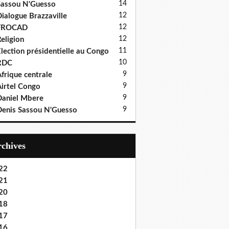
14
assou N'Guesso
12
ialogue Brazzaville
12
FROCAD
12
eligion
11
lection présidentielle au Congo
10
RDC
9
frique centrale
9
irtel Congo
9
aniel Mbere
9
enis Sassou N'Guesso
Archives
22
21
20
18
17
16