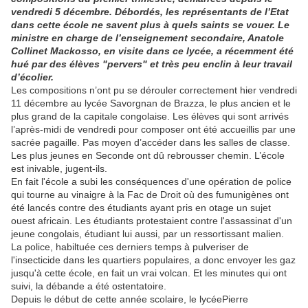
vendredi 5 décembre. Débordés, les représentants de l’Etat
dans cette école ne savent plus à quels saints se vouer. Le
ministre en charge de l’enseignement secondaire, Anatole
Collinet Mackosso, en visite dans ce lycée, a récemment été
hué par des élèves "pervers" et très peu enclin à leur travail
d’écolier.
Les compositions n’ont pu se dérouler correctement hier vendredi
11 décembre au lycée Savorgnan de Brazza, le plus ancien et le
plus grand de la capitale congolaise. Les élèves qui sont arrivés
l’après-midi de vendredi pour composer ont été accueillis par une
sacrée pagaille. Pas moyen d’accéder dans les salles de classe.
Les plus jeunes en Seconde ont dû rebrousser chemin. L’école
est inivable, jugent-ils.
En fait l'école a subi les conséquences d'une opération de police
qui tourne au vinaigre à la Fac de Droit où des fumunigènes ont
été lancés contre des étudiants ayant pris en otage un sujet
ouest africain. Les étudiants protestaient contre l'assassinat d'un
jeune congolais, étudiant lui aussi, par un ressortissant malien.
La police, habiltuée ces derniers temps à pulveriser de
l'insecticide dans les quartiers populaires, a donc envoyer les gaz
jusqu'à cette école, en fait un vrai volcan. Et les minutes qui ont
suivi, la débande a été ostentatoire.
Depuis le début de cette année scolaire, le lycéePierre