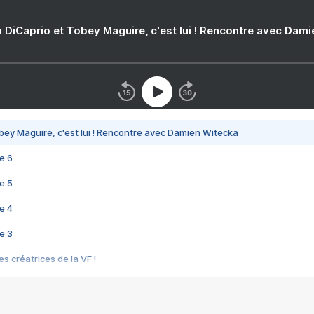
 DiCaprio et Tobey Maguire, c'est lui ! Rencontre avec Dam
bey Maguire, c'est lui ! Rencontre avec Damien Witecka
e 6
e 5
e 4
e 3
s créatrices de la VF !
e 2
e 1