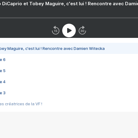
 DiCaprio et Tobey Maguire, c'est lui ! Rencontre avec Dam
bey Maguire, c'est lui ! Rencontre avec Damien Witecka
e 6
e 5
e 4
e 3
s créatrices de la VF !
e 2
e 1
e Mektoub My Love arrive enfin ! Rencontre avec Shaïn Boumedine et Sal