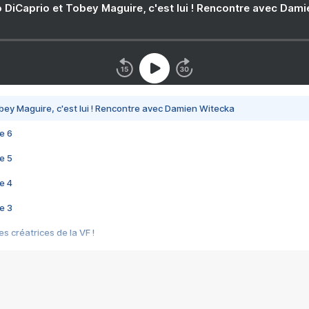
 DiCaprio et Tobey Maguire, c'est lui ! Rencontre avec Dam
bey Maguire, c'est lui ! Rencontre avec Damien Witecka
e 6
e 5
e 4
e 3
s créatrices de la VF !
e 2
e 1
e Mektoub My Love arrive enfin ! Rencontre avec Shaïn Boumedine et Sal