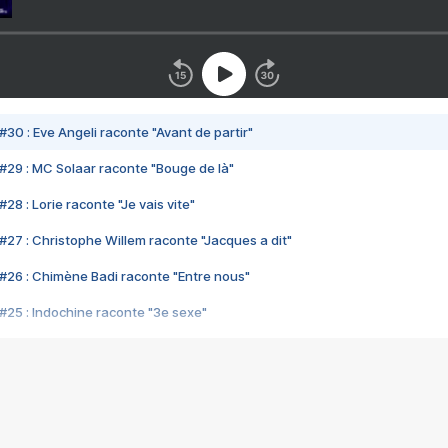
#30 : Eve Angeli raconte "Avant de partir"
#29 : MC Solaar raconte "Bouge de là"
28 : Lorie raconte "Je vais vite"
#27 : Christophe Willem raconte "Jacques a dit"
#26 : Chimène Badi raconte "Entre nous"
#25 : Indochine raconte "3e sexe"
#24 : Zaho raconte "C'est chelou"
#23 : Patrick Bruel raconte "Au café des délices"
#22 : Kyo raconte "Le chemin"