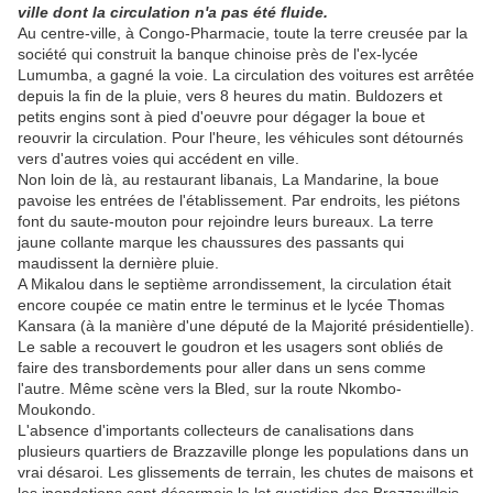
ville dont la circulation n'a pas été fluide.
Au centre-ville, à Congo-Pharmacie, toute la terre creusée par la
société qui construit la banque chinoise près de l'ex-lycée
Lumumba, a gagné la voie. La circulation des voitures est arrêtée
depuis la fin de la pluie, vers 8 heures du matin. Buldozers et
petits engins sont à pied d'oeuvre pour dégager la boue et
reouvrir la circulation. Pour l'heure, les véhicules sont détournés
vers d'autres voies qui accédent en ville.
Non loin de là, au restaurant libanais, La Mandarine, la boue
pavoise les entrées de l'établissement. Par endroits, les piétons
font du saute-mouton pour rejoindre leurs bureaux. La terre
jaune collante marque les chaussures des passants qui
maudissent la dernière pluie.
A Mikalou dans le septième arrondissement, la circulation était
encore coupée ce matin entre le terminus et le lycée Thomas
Kansara (à la manière d'une député de la Majorité présidentielle).
Le sable a recouvert le goudron et les usagers sont obliés de
faire des transbordements pour aller dans un sens comme
l'autre. Même scène vers la Bled, sur la route Nkombo-
Moukondo.
L'absence d'importants collecteurs de canalisations dans
plusieurs quartiers de Brazzaville plonge les populations dans un
vrai désaroi. Les glissements de terrain, les chutes de maisons et