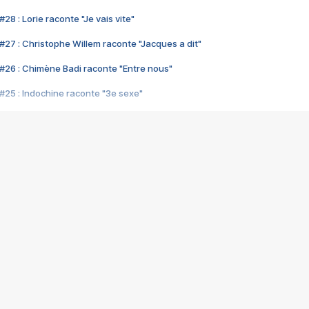
28 : Lorie raconte "Je vais vite"
#27 : Christophe Willem raconte "Jacques a dit"
#26 : Chimène Badi raconte "Entre nous"
#25 : Indochine raconte "3e sexe"
#24 : Zaho raconte "C'est chelou"
#23 : Patrick Bruel raconte "Au café des délices"
#22 : Kyo raconte "Le chemin"
#21 : Nolwenn Leroy raconte "Cassé"
#20 : Patrick Hernandez raconte "Born to be alive"
#19 : Lorie raconte "Près de moi"
#18 : Michael Jones raconte "A nos actes manqués" (avec Jean-Jacque
#17 : Khaled raconte "Aïcha"