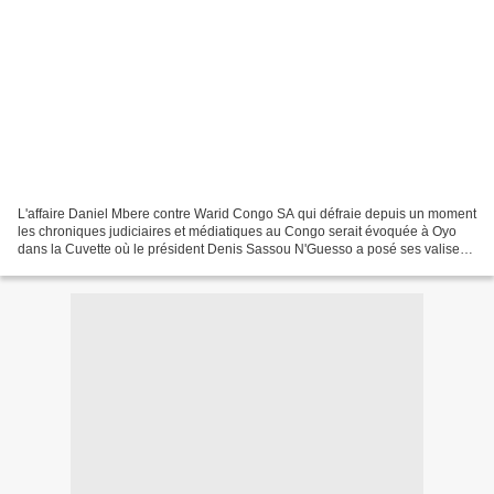
L'affaire Daniel Mbere contre Warid Congo SA qui défraie depuis un moment
les chroniques judiciaires et médiatiques au Congo serait évoquée à Oyo
dans la Cuvette où le président Denis Sassou N'Guesso a posé ses valises
pour des vancaces, après un 15-Août...