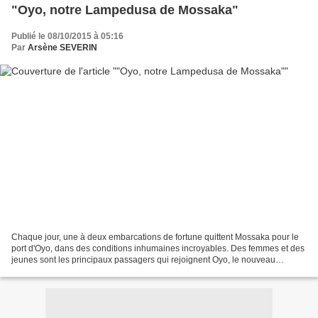
"Oyo, notre Lampedusa de Mossaka"
Publié le 08/10/2015 à 05:16
Par
Arsène SEVERIN
Chaque jour, une à deux embarcations de fortune quittent Mossaka pour le
port d'Oyo, dans des conditions inhumaines incroyables. Des femmes et des
jeunes sont les principaux passagers qui rejoignent Oyo, le nouveau
monde… « Je rêve d'Oyo, à la moindre...