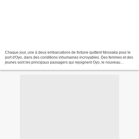
Chaque jour, une à deux embarcations de fortune quittent Mossaka pour le
port d'Oyo, dans des conditions inhumaines incroyables. Des femmes et des
jeunes sont les principaux passagers qui rejoignent Oyo, le nouveau
monde… « Je rêve d'Oyo, à la moindre...