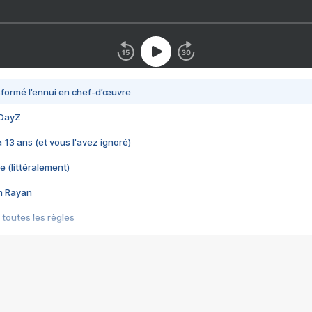
nsformé l’ennui en chef-d’œuvre
 DayZ
 a 13 ans (et vous l'avez ignoré)
e (littéralement)
im Rayan
 toutes les règles
s les jeux vidéo
us choquant de Rockstar ? - Le scandale BULLY
e plus moche de Steam