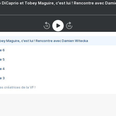
 DiCaprio et Tobey Maguire, c'est lui ! Rencontre avec Dam
bey Maguire, c'est lui ! Rencontre avec Damien Witecka
e 6
e 5
e 4
e 3
s créatrices de la VF !
e 2
e 1
e Mektoub My Love arrive enfin ! Rencontre avec Shaïn Boumedine et Sal