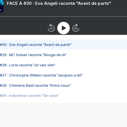
FACE A #30 : Eve Angeli raconte "Avant de partir"
#30 : Eve Angeli raconte "Avant de partir"
#29 : MC Solaar raconte "Bouge de là"
28 : Lorie raconte "Je vais vite"
#27 : Christophe Willem raconte "Jacques a dit"
#26 : Chimène Badi raconte "Entre nous"
#25 : Indochine raconte "3e sexe"
#24 : Zaho raconte "C'est chelou"
#23 : Patrick Bruel raconte "Au café des délices"
#22 : Kyo raconte "Le chemin"