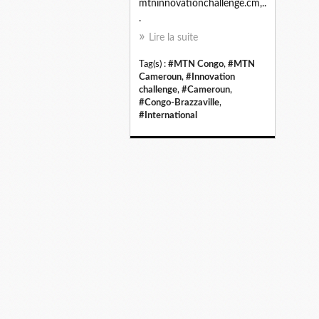
mtninnovationchallenge.cm,..
.
Lire la suite
Tag(s) :
#MTN Congo
,
#MTN
Cameroun
,
#Innovation
challenge
,
#Cameroun
,
#Congo-Brazzaville
,
#International