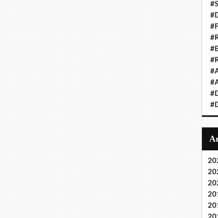
#S
#D
#
#R
#E
#
#A
#A
#D
#D
20
20
20
20
20
20