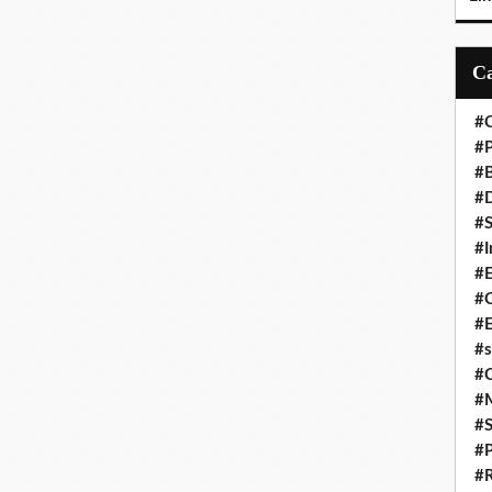
#C
#P
#
#D
#S
#I
#
#C
#E
#s
#
#
#S
#P
#R