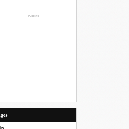
Publicité
ages
ks