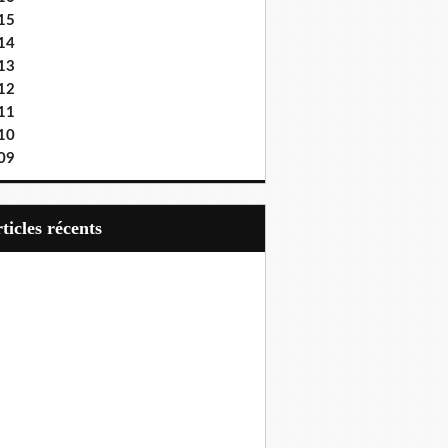
15
14
13
12
11
10
09
articles récents