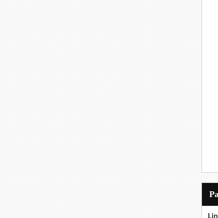
P
Lin