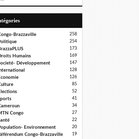
Catégories
258
ongo-Brazzaville
254
olitique
173
BrazzaPLUS
169
roits Humains
147
ocieté- Développement
128
nternational
126
Economie
85
ulture
52
lections
41
ports
34
Cameroun
27
MTN Congo
22
anté
20
opulation- Environnement
19
éférendum Congo-Brazzaville