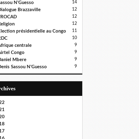
14
assou N'Guesso
12
ialogue Brazzaville
12
FROCAD
12
eligion
11
lection présidentielle au Congo
10
RDC
9
frique centrale
9
irtel Congo
9
aniel Mbere
9
enis Sassou N'Guesso
Archives
22
21
20
18
17
16