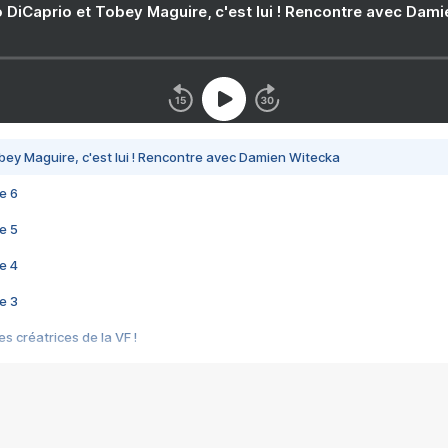
 DiCaprio et Tobey Maguire, c'est lui ! Rencontre avec Dam
bey Maguire, c'est lui ! Rencontre avec Damien Witecka
e 6
e 5
e 4
e 3
s créatrices de la VF !
e 2
e 1
e Mektoub My Love arrive enfin ! Rencontre avec Shaïn Boumedine et Sal