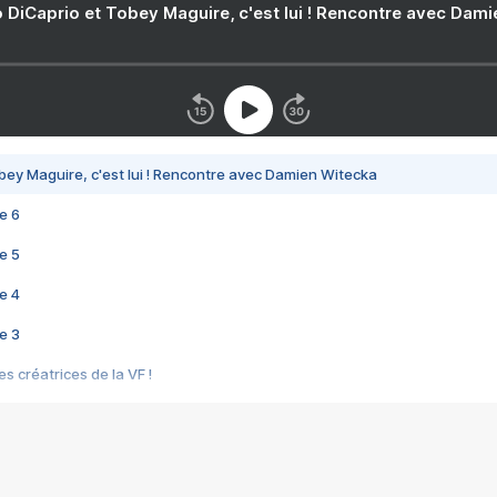
 DiCaprio et Tobey Maguire, c'est lui ! Rencontre avec Dam
bey Maguire, c'est lui ! Rencontre avec Damien Witecka
e 6
e 5
e 4
e 3
s créatrices de la VF !
e 2
e 1
e Mektoub My Love arrive enfin ! Rencontre avec Shaïn Boumedine et Sal