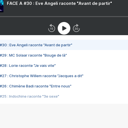
FACE A #30 : Eve Angeli raconte "Avant de partir"
#30 : Eve Angeli raconte "Avant de partir"
#29 : MC Solaar raconte "Bouge de là"
28 : Lorie raconte "Je vais vite"
#27 : Christophe Willem raconte "Jacques a dit"
#26 : Chimène Badi raconte "Entre nous"
#25 : Indochine raconte "3e sexe"
#24 : Zaho raconte "C'est chelou"
#23 : Patrick Bruel raconte "Au café des délices"
#22 : Kyo raconte "Le chemin"