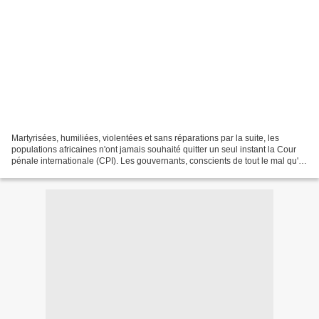
Martyrisées, humiliées, violentées et sans réparations par la suite, les
populations africaines n'ont jamais souhaité quitter un seul instant la Cour
pénale internationale (CPI). Les gouvernants, conscients de tout le mal qu'ils
font au peuple, sûrs d'une...