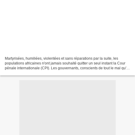
Martyrisées, humiliées, violentées et sans réparations par la suite, les
populations africaines n'ont jamais souhaité quitter un seul instant la Cour
pénale internationale (CPI). Les gouvernants, conscients de tout le mal qu'ils
font au peuple, sûrs d'une...