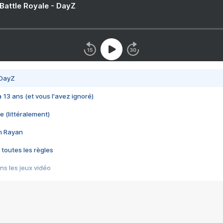
 Battle Royale - DayZ
 DayZ
 a 13 ans (et vous l'avez ignoré)
e (littéralement)
im Rayan
 toutes les règles
s les jeux vidéo
us choquant de Rockstar ? - Le scandale BULLY
e plus moche de Steam
du RÊVE tourne au CAUCHEMAR