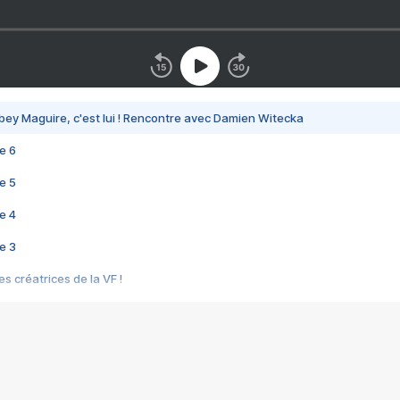
bey Maguire, c'est lui ! Rencontre avec Damien Witecka
e 6
e 5
e 4
e 3
s créatrices de la VF !
e 2
e 1
e Mektoub My Love arrive enfin ! Rencontre avec Shaïn Boumedine et Sal