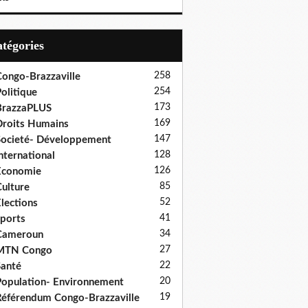
Catégories
258
ongo-Brazzaville
254
olitique
173
BrazzaPLUS
169
roits Humains
147
ocieté- Développement
128
nternational
126
Economie
85
ulture
52
lections
41
ports
34
Cameroun
27
MTN Congo
22
anté
20
opulation- Environnement
19
éférendum Congo-Brazzaville