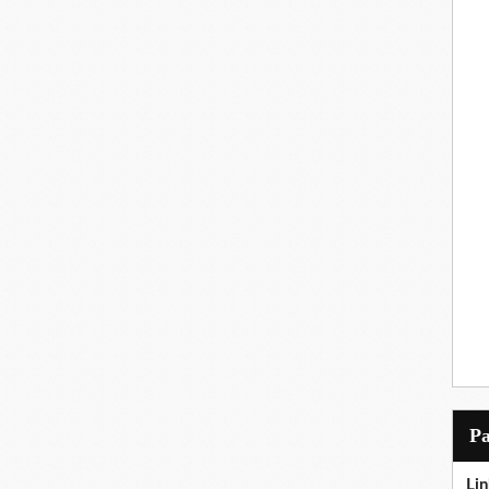
P
Lin