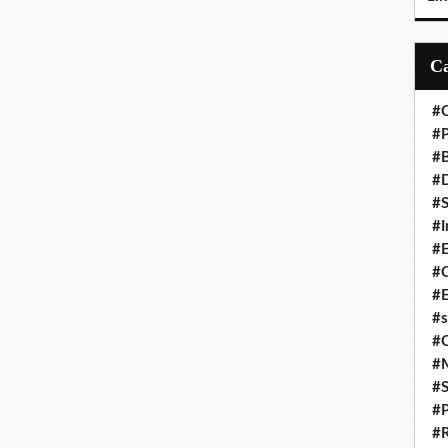
#C
#P
#
#D
#S
#I
#
#C
#E
#s
#
#
#S
#P
#R