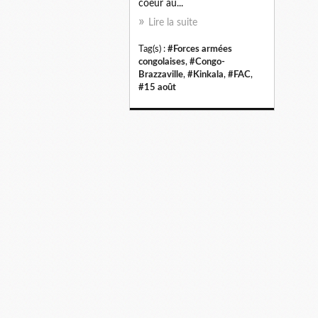
coeur au...
Lire la suite
Tag(s) :
#Forces armées
congolaises
,
#Congo-
Brazzaville
,
#Kinkala
,
#FAC
,
#15 août