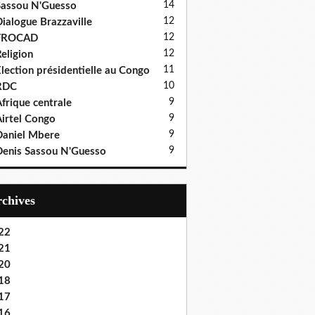
14
assou N'Guesso
12
ialogue Brazzaville
12
FROCAD
12
eligion
11
lection présidentielle au Congo
10
RDC
9
frique centrale
9
irtel Congo
9
aniel Mbere
9
enis Sassou N'Guesso
Archives
22
21
20
18
17
16