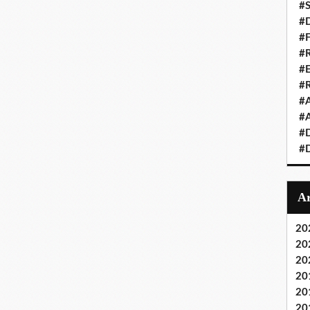
#S
#D
#
#R
#E
#
#A
#A
#D
#D
20
20
20
20
20
20