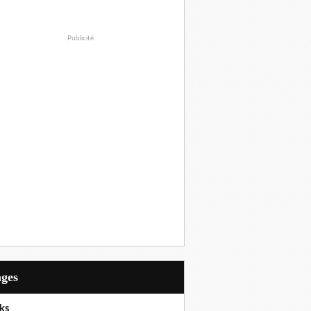
Publicité
ages
ks