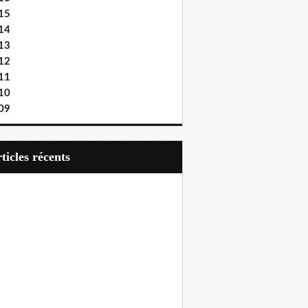
15
14
13
12
11
10
09
articles récents